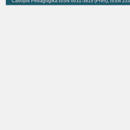
Časopis Pedagogika ISSN 0031-3815 (Print), ISSN 233