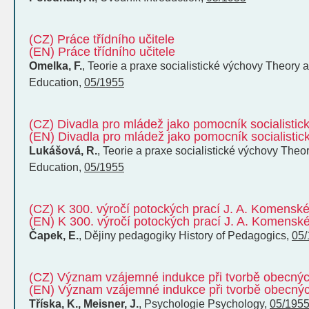
(CZ) Práce třídního učitele
(EN) Práce třídního učitele
Omelka, F.
,
Teorie a praxe socialistické výchovy
Theory an
Education
,
05/1955
(CZ) Divadla pro mládež jako pomocník socialistic
(EN) Divadla pro mládež jako pomocník socialistic
Lukášová, R.
,
Teorie a praxe socialistické výchovy
Theor
Education
,
05/1955
(CZ) K 300. výročí potockých prací J. A. Komensk
(EN) K 300. výročí potockých prací J. A. Komensk
Čapek, E.
,
Dějiny pedagogiky
History of Pedagogics
,
05/
(CZ) Význam vzájemné indukce při tvorbě obecných
(EN) Význam vzájemné indukce při tvorbě obecnýc
Tříska, K., Meisner, J.
,
Psychologie
Psychology
,
05/195