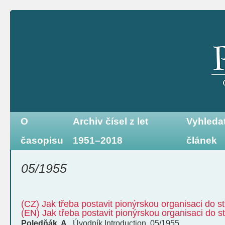
O
Archiv čísel z let
Vyhleda
časopisu
1951–2018
článek
05/1955
(CZ) Jak třeba postavit pionýrskou organisaci do st
(EN) Jak třeba postavit pionýrskou organisaci do st
Poledňák, A.
,
Úvodník
Introduction
,
05/1955