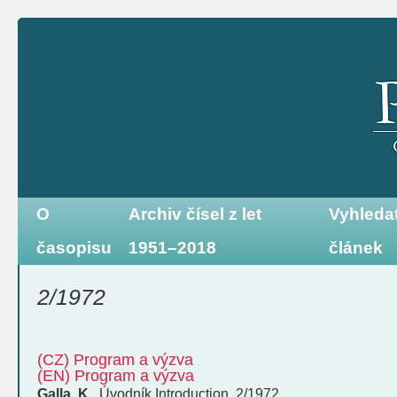
O
Archiv čísel z let
Vyhleda
časopisu
1951–2018
článek
2/1972
(CZ) Program a výzva
(EN) Program a výzva
Galla, K.
,
Úvodník
Introduction
,
2/1972