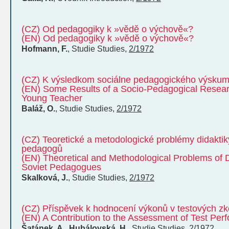
(CZ) Od pedagogiky k »vědě o výchově«?
(EN) Od pedagogiky k »vědě o výchově«?
Hofmann, F.
,
Studie
Studies
,
2/1972
(CZ) K výsledkom sociálne pedagogického výskumu
(EN) Some Results of a Socio-Pedagogical Research
Young Teacher
Baláž, O.
,
Studie
Studies
,
2/1972
(CZ) Teoretické a metodologické problémy didaktik
pedagogů
(EN) Theoretical and Methodological Problems of Di
Soviet Pedagogues
Skalková, J.
,
Studie
Studies
,
2/1972
(CZ) Příspěvek k hodnocení výkonů v testových z
(EN) A Contribution to the Assessment of Test Per
Šatánek, A., Hubálovská, H.
,
Studie
Studies
,
2/1972