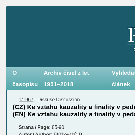
O
Archiv čísel z let
Vyhleda
časopisu
1951–2018
článek
1/1967
-
Diskuse
Discussion
(CZ) Ke vztahu kauzality a finality v p
(EN) Ke vztahu kauzality a finality v p
Strana / Page:
85-90
Autor / Author:
Blížkovský, B.