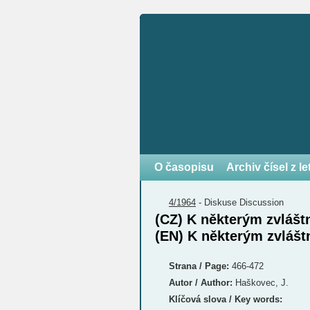
O časopisu
Archiv čísel z l
4/1964
-
Diskuse
Discussion
(CZ) K některým zvláš
(EN) K některým zvláš
Strana / Page:
466-472
Autor / Author:
Haškovec, J.
Klíčová slova / Key words: