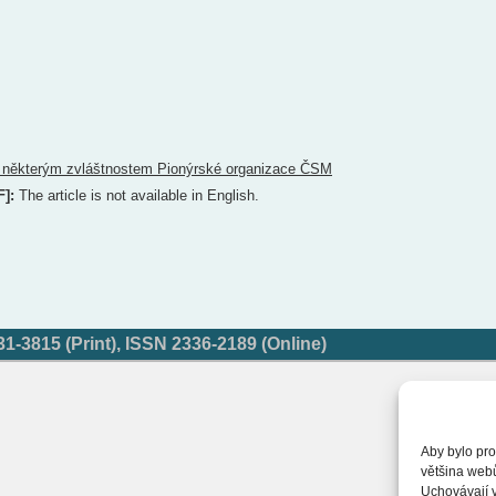
 některým zvláštnostem Pionýrské organizace ČSM
F]:
The article is not available in English.
-3815 (Print), ISSN 2336-2189 (Online)
Aby bylo pro
většina web
Uchovávají v