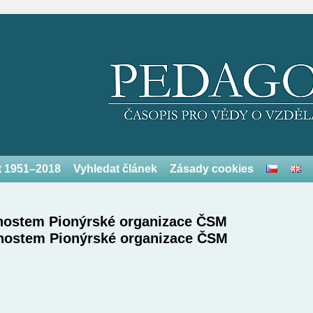
et 1951–2018
Vyhledat článek
Zásady cookies
tnostem Pionýrské organizace ČSM
tnostem Pionýrské organizace ČSM