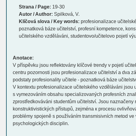
Strana / Page:
19-30
Autor / Author:
Spilková, V.
Klíčová slova / Key words:
profesionalizace učitelské
poznatková báze učitelství, profesní kompetence, kons
učitelského vzděláváni, studentovo/učitelovo pojetí výu
Anotace:
V příspěvku jsou reflektovány klíčové trendy v pojetí učite
centru pozornosti jsou profesionalizace učitelství a dva z
podstaty profesionality učitele - poznatková báze učitelst
V kontextu profesionalizace učitelského vzděláváni jsou
s vymezováním obsahu specializovaných profesních znalos
zprostředkováváni studentům učitelství. Jsou naznačeny
konstruktivistických přístupů, zejména к procesu ovlivňov
problémy spojeně s používáním transmisivních metod ve
psychologických disciplin.