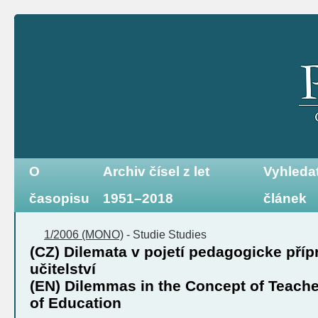
O
Archiv čísel z let
Vyhleda
časopisu
1951–2018
článek
1/2006 (MONO)
-
Studie
Studies
(CZ) Dilemata v pojetí pedagogicke příp
učitelství
(EN) Dilemmas in the Concept of Teache
of Education