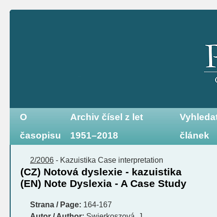
O
Archiv čísel z let
Vyhleda
časopisu
1951–2018
článek
2/2006
-
Kazuistika
Case interpretation
(CZ) Notová dyslexie - kazuistika
(EN) Note Dyslexia - A Case Study
Strana / Page:
164-167
Autor / Author:
Swierkoszová, J.