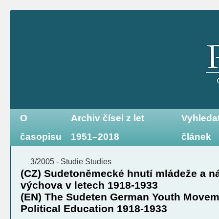
O
Archiv čísel z let
Vyhleda
časopisu
1951–2018
článek
3/2005
-
Studie
Studies
(CZ) Sudetoněmecké hnutí mládeže a ná
výchova v letech 1918-1933
(EN) The Sudeten German Youth Moveme
Political Education 1918-1933