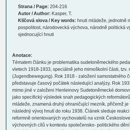
Strana / Page:
204-216
Autor / Author:
Kasper, Т.
Klíčová slova / Key words:
hnuti mládeže, jednotně n
pospolitost, národovecká výchova, národně politická
sjednocující hnuti
Anotace:
Tématem článku je problematika sudetoněmeckého pedag
vletech 1918-1933, speciálně jeho mimoškolní části, tz
(Jugendbewegung). Rok 1918 - založení samostatného č
představuje časový počátek následující analýzy. Rok 1933
mimo jiné v založeni Henleinovy Sudetoněmecké domovské
jako specifický výsledek snah pedagogických reformáto
mládeže, znamená druhý ohraničující mezník, přičemž je
následný vývoj hnutí do roku 1938. Článek sleduje reakc
reformně orientovaných vychovatelů na vznik Českosloven
výchovných cílů v kontextu společensko- politického děn