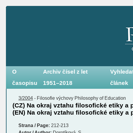
O
Archiv čísel z let
Vyhleda
časopisu
1951–2018
článek
3/2004
-
Filosofie výchovy
Philosophy of Education
(CZ) Na okraj vztahu filosofické etiky a p
(EN) Na okraj vztahu filosofické etiky a p
Strana / Page:
212-213
Autor / Author:
Dorotíková, S.