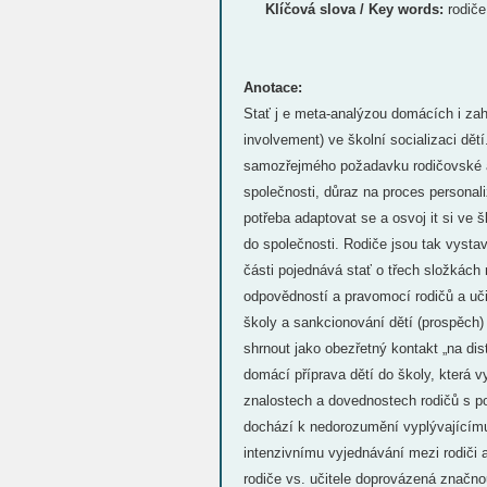
Klíčová slova / Key words:
rodiče
Anotace:
Stať j e meta-analýzou domácích i zah
involvement) ve školní socializaci dět
samozřejmého požadavku rodičovské an
společnosti, důraz na proces personali
potřeba adaptovat se a osvoj it si ve 
do společnosti. Rodiče jsou tak vystav
části pojednává stať o třech složkách 
odpovědností a pravomocí rodičů a uči
školy a sankcionování dětí (prospěch) j
shrnout jako obezřetný kontakt „na dis
domácí příprava dětí do školy, která v
znalostech a dovednostech rodičů s po
dochází k nedorozumění vyplývajícímu 
intenzivnímu vyjednávání mezi rodiči a 
rodiče vs. učitele doprovázená značno