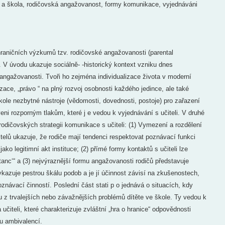
 a škola, rodičovská angažovanost, formy komunikace, vyjednáváni
raničních výzkumů tzv. rodičovské angažovanosti (parental
í. V úvodu ukazuje sociálně- -historický kontext vzniku dnes
gažovanosti. Tvoři ho zejména individualizace života v moderní
zace, „právo “ na plný rozvoj osobnosti každého jedince, ale také
škole nezbytné nástroje (vědomosti, dovednosti, postoje) pro zařazení
eni rozporným tlakům, které j e vedou k vyjednávání s učiteli. V druhé
rodičovských strategii komunikace s učiteli: (1) Vymezení a rozdělení
telů ukazuje, že rodiče mají tendenci respektovat poznávací funkci
ako legitimní akt instituce; (2) přímé formy kontaktů s učiteli lze
tanc‘“ a (3) nejvýraznější formu angažovanosti rodičů představuje
ykazuje pestrou škálu podob a je jí účinnost závisí na zkušenostech,
znávací činností. Poslední část stati p o jednává o situacích, kdy
z trvalejších nebo závažnějších problémů dítěte ve škole. Ty vedou k
učiteli, které charakterizuje zvláštní „hra o hranice“ odpovědnosti
u ambivalencí.