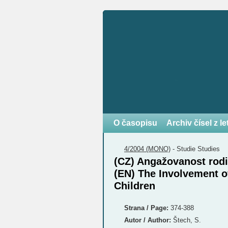
O časopisu
Archiv čísel z l
4/2004 (MONO)
-
Studie
Studies
(CZ) Angažovanost rodič
(EN) The Involvement of
Children
Strana / Page:
374-388
Autor / Author:
Štech, S.