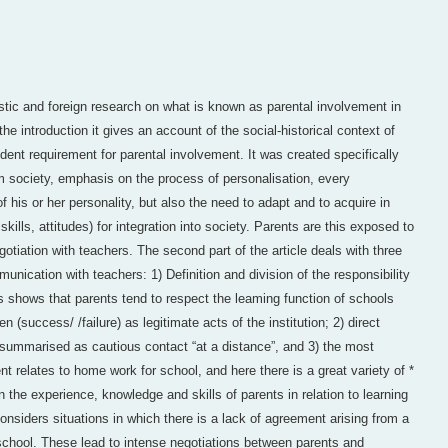
stic and foreign research on what is known as parental involvement in
 the introduction it gives an account of the social-historical context of
vident requirement for parental involvement. It was created specifically
em society, emphasis on the process of personalisation, every
of his or her personality, but also the need to adapt and to acquire in
kills, attitudes) for integration into society. Parents are this exposed to
gotiation with teachers. The second part of the article deals with three
unication with teachers: 1) Definition and division of the responsibility
rs shows that parents tend to respect the leaming function of schools
 (success/ /failure) as legitimate acts of the institution; 2) direct
 summarised as cautious contact “at a distance”, and 3) the most
t relates to home work for school, and here there is a great variety of *
 the experience, knowledge and skills of parents in relation to learning
 considers situations in which there is a lack of agreement arising from a
a school. These lead to intense negotiations between parents and