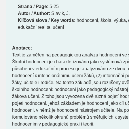
Strana / Page:
5-25
Autor / Author:
Slavik, J.
Klíčová slova / Key words:
hodnoceni, škola, výuka, 
edukační realita, učení
Anotace:
Text je zaměřen na pedagogickou analýzu hodnocení ve 
Školní hodnoceni je charakterizováno jako systémová zpě
působeni v edukačním procesu je analyzováno ze dvou hla
hodnocení к iritencionálnimu učeni žáků, (2) informační 
žáky, učitele i rodiče. Na tomto základě jsou rozlišeny 
školního hodnoceni: hodnoceni jako pedagogický nástroj u
žákova učení. Z toho jsou vyvozena dvě různá pojetí ho
pojetí hodnoceni, jehož základem je hodnoceni jako cíl uč
hodnoceni, v němž je hodnoceni nástrojem učitele. Na pod
formulováno několik okruhů problémů směřujících к system
hodnocením v pedagogické praxi i teorii.