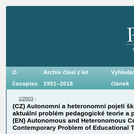
O
Archiv čísel z let
Vyhleda
časopisu
1951–2018
článek
1/2003
-
(CZ) Autonomní a heteronomní pojetí šk
aktuální problém pedagogické teorie a 
(EN) Autonomous and Heteronomous Co
Contemporary Problem of Educational T