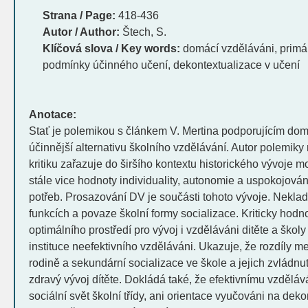
Strana / Page:
418-436
Autor / Author:
Štech, S.
Klíčová slova / Key words:
domácí vzděláváni, primár
podmínky účinného učení, dekontextualizace v učení
Anotace:
Stať je polemikou s článkem V. Mertina podporujícím dom
účinnější alternativu školního vzdělávání. Autor polemiky 
kritiku zařazuje do širšího kontextu historického vývoje mo
stále vice hodnoty individuality, autonomie a uspokojová
potřeb. Prosazování DV je součásti tohoto vývoje. Neklad
funkcích a povaze školní formy socializace. Kriticky hodno
optimálního prostředí pro vývoj i vzděláváni ditěte a ško
instituce neefektivního vzděláváni. Ukazuje, že rozdíly me
rodině a sekundární socializace ve škole a jejich zvládn
zdravý vývoj dítěte. Dokládá také, že efektivnímu vzdělává
sociální svět školní třídy, ani orientace vyučováni na deko