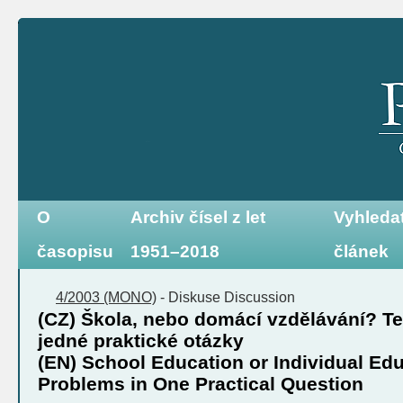
O
Archiv čísel z let
Vyhleda
časopisu
1951–2018
článek
4/2003 (MONO)
-
Diskuse
Discussion
(CZ) Škola, nebo domácí vzdělávání? T
jedné praktické otázky
(EN) School Education or Individual Ed
Problems in One Practical Question