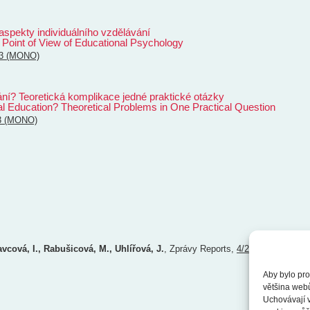
spekty individuálního vzdělávání
e Point of View of Educational Psychology
03 (MONO)
ní? Teoretická komplikace jedné praktické otázky
al Education? Theoretical Problems in One Practical Question
3 (MONO)
avcová, I., Rabušicová, M., Uhlířová, J.
,
Zprávy
Reports
,
4/2003
Aby bylo pro
většina web
Uchovávají v