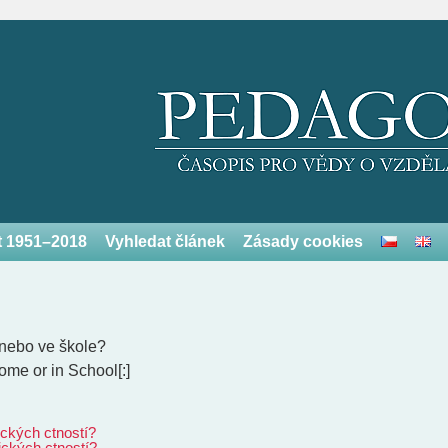
et 1951–2018
Vyhledat článek
Zásady cookies
 nebo ve škole?
ome or in School[:]
ických ctností?
ických ctností?