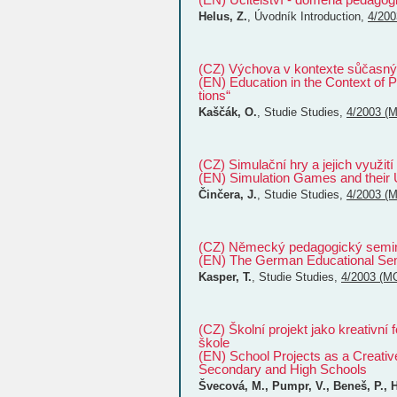
Helus, Z.
,
Úvodník
Introduction
,
4/20
(CZ) Výchova v kontexte sůčasných
(EN) Education in the Context of 
tions“
Kaščák, О.
,
Studie
Studies
,
4/2003 (
(CZ) Simulační hry a jejich využit
(EN) Simulation Games and their U
Činčera, J.
,
Studie
Studies
,
4/2003 (
(CZ) Německý pedagogický seminá
(EN) The German Educational Sem
Kasper, Т.
,
Studie
Studies
,
4/2003 (M
(CZ) Školní projekt jako kreativn
škole
(EN) School Projects as a Creativ
Secondary and High Schools
Švecová, M., Pumpr, V., Beneš, P., H