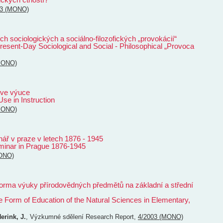
03 (MONO)
 sociologických a sociálno-filozofických „provokácií“
Present-Day Sociological and Social - Philosophical „Provoca
MONO)
í ve výuce
se in Instruction
MONO)
ř v praze v letech 1876 - 1945
inar in Prague 1876-1945
ONO)
í forma výuky přírodovědných předmětů na základní a střední
e Form of Education of the Natural Sciences in Elementary,
erink, J.
,
Výzkumné sdělení
Research Report
,
4/2003 (MONO)