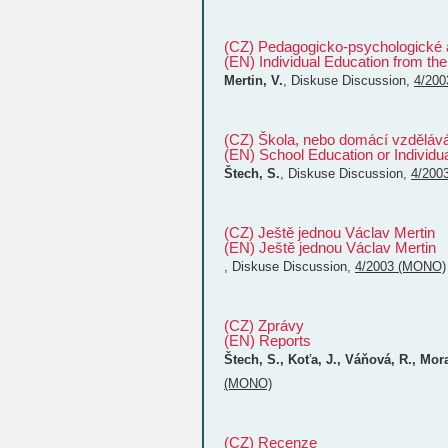
(CZ) Pedagogicko-psychologické a
(EN) Individual Education from th
Mertin, V.
,
Diskuse
Discussion
,
4/20
(CZ) Škola, nebo domácí vzdělává
(EN) School Education or Individu
Štech, S.
,
Diskuse
Discussion
,
4/200
(CZ) Ještě jednou Václav Mertin
(EN) Ještě jednou Václav Mertin
,
Diskuse
Discussion
,
4/2003 (MONO)
(CZ) Zprávy
(EN) Reports
Štech, S., Koťa, J., Váňová, R., Mor
(MONO)
(CZ) Recenze