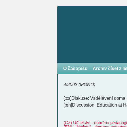
O časopisu
Archiv čísel z l
4/2003 (MONO)
[:cs]Diskuse: Vzdělávání doma
[:en]Discussion: Education at H
(CZ) Učitelství - doména pedagog
(EN) Učitelství - doména pedagog