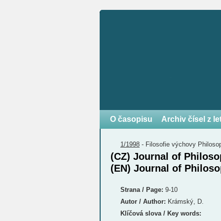
O časopisu
Archiv čísel z l
1/1998
-
Filosofie výchovy
Philoso
(CZ) Journal of Philos
(EN) Journal of Philos
Strana / Page:
9-10
Autor / Author:
Krámský, D.
Klíčová slova / Key words: