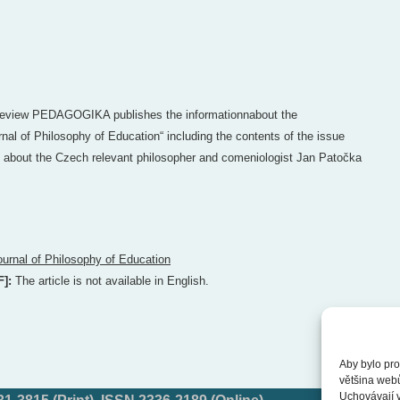
 review PEDAGOGIKA publishes the informationnabout the
rnal of Philosophy of Education“ including the contents of the issue
e about the Czech relevant philosopher and comeniologist Jan Patočka
ournal of Philosophy of Education
F]:
The article is not available in English.
Aby bylo pro
většina web
Uchovávají v