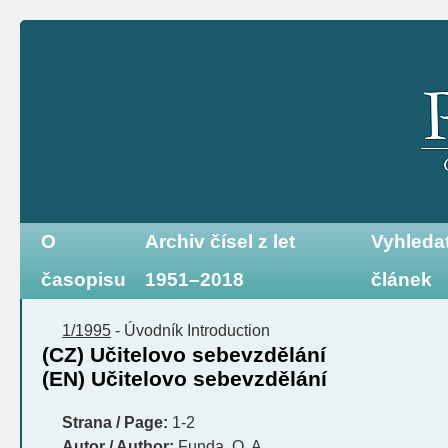
O
Archiv čísel z let
Vyhleda
časopisu
1951–2018
článek
1/1995
-
Úvodník
Introduction
(CZ) Učitelovo sebevzdělání
(EN) Učitelovo sebevzdělání
Strana / Page:
1-2
Autor / Author:
Funda, O. A.