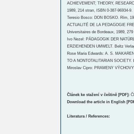
ACHIEVEMENT; THEORY, RESEARCH AN
1989, 214 stran, ISBN 0-387-96934-9.
Teresio Bosco: DON BOSKO. Rím, 198
ACTUALITÉ DE LA PEDAGOGIE FREINET 
Universitaires de Bordeaux, 1989, 279
Ivo Nezel: PÄDAGOGIK DER NATÜ
ERZIEHENDEN UMWELT. Beltz Verlag,
Rose Maria Edwards: A. S. MAKA
TO A NONTOTALITARIAN SOCIETY. Loyo
Miroslav Cipro: PRAMENY VÝCHOVY I.
Článek ke stažení v češtině [PDF]:
Č
Download the article in English [PD
Literatura / References: