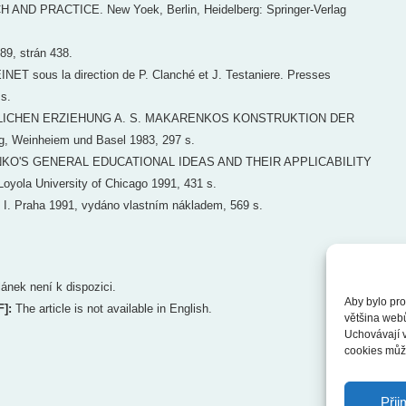
D PRACTICE. New Yoek, Berlin, Heidelberg: Springer-Verlag
9, strán 438.
sous la direction de P. Clanché et J. Testaniere. Presses
 s.
RLICHEN ERZIEHUNG A. S. MAKARENKOS KONSTRUKTION DER
 Weinheiem und Basel 1983, 297 s.
RENKO'S GENERAL EDUCATIONAL IDEAS AND THEIR APPLICABILITY
la University of Chicago 1991, 431 s.
 Praha 1991, vydáno vlastním nákladem, 569 s.
lánek není k dispozici.
Aby bylo pro
F]:
The article is not available in English.
většina web
Uchovávají v
cookies může
Přij