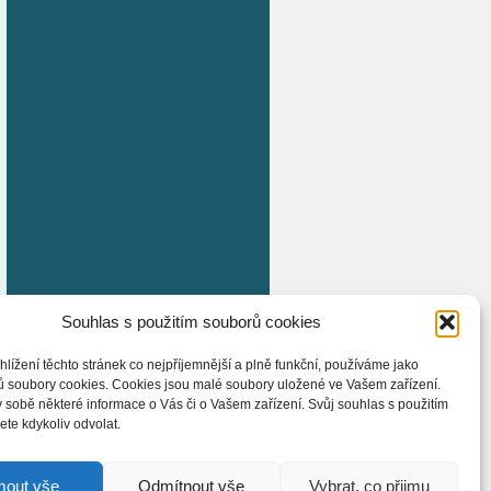
Souhlas s použitím souborů cookies
hlížení těchto stránek co nejpříjemnější a plně funkční, používáme jako
ů soubory cookies. Cookies jsou malé soubory uložené ve Vašem zařízení.
 sobě některé informace o Vás či o Vašem zařízení. Svůj souhlas s použitím
te kdykoliv odvolat.
mout vše
Odmítnout vše
Vybrat, co přijmu