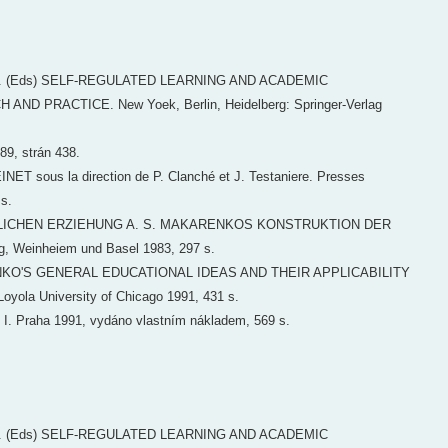
e H. (Eds) SELF-REGULATED LEARNING AND ACADEMIC
D PRACTICE. New Yoek, Berlin, Heidelberg: Springer-Verlag
9, strán 438.
sous la direction de P. Clanché et J. Testaniere. Presses
 s.
RLICHEN ERZIEHUNG A. S. MAKARENKOS KONSTRUKTION DER
 Weinheiem und Basel 1983, 297 s.
RENKO'S GENERAL EDUCATIONAL IDEAS AND THEIR APPLICABILITY
la University of Chicago 1991, 431 s.
 Praha 1991, vydáno vlastním nákladem, 569 s.
e H. (Eds) SELF-REGULATED LEARNING AND ACADEMIC