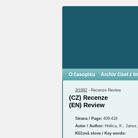
O časopisu
Archiv čísel z l
3/1992
-
Recenze
Review
(CZ) Recenze
(EN) Review
Strana / Page:
409-418
Autor / Author:
Hnilica, K., Janus
Klíčová slova / Key words: