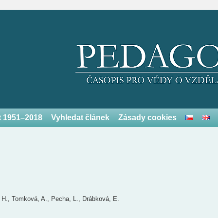
et 1951–2018
Vyhledat článek
Zásady cookies
, H., Tomková, A., Pecha, L., Drábková, E.