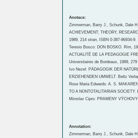
Anotace:
Zimmerman, Barry J., Schunk, Dal
ACHIEVEMENT; THEORY, RESEARCH AN
1989, 214 stran, ISBN 0-387-96934-9.
Teresio Bosco: DON BOSKO. Rím, 198
ACTUALITÉ DE LA PEDAGOGIE FREINET 
Universitaires de Bordeaux, 1989, 279
Ivo Nezel: PÄDAGOGIK DER NATÜ
ERZIEHENDEN UMWELT. Beltz Verlag,
Rose Maria Edwards: A. S. MAKA
TO A NONTOTALITARIAN SOCIETY. Loyo
Miroslav Cipro: PRAMENY VÝCHOVY I.
Annotation:
Zimmerman, Barry J., Schunk, Dal