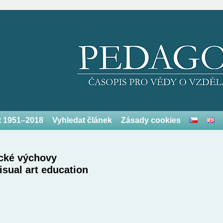
et 1951–2018
Vyhledat článek
Zásady cookies
ické výchovy
isual art education