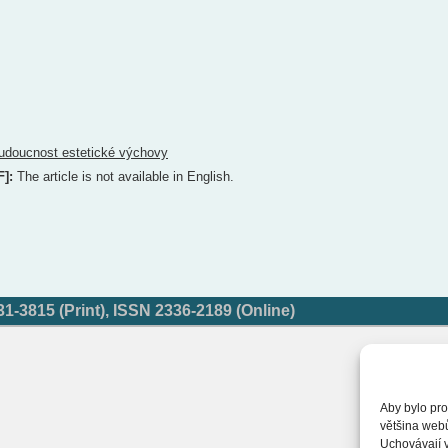
udoucnost estetické výchovy
F]:
The article is not available in English.
-3815 (Print), ISSN 2336-2189 (Online)
Aby bylo pro
většina web
Uchovávají v