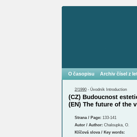
O časopisu
Archiv čísel z l
2/1990
-
Úvodník
Introduction
(CZ) Budoucnost estet
(EN) The future of the v
Strana / Page:
133-141
Autor / Author:
Chaloupka, O.
Klíčová slova / Key words: