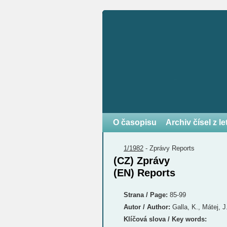
O časopisu
Archiv čísel z l
1/1982
-
Zprávy
Reports
(CZ) Zprávy
(EN) Reports
Strana / Page:
85-99
Autor / Author:
Galla, K., Mátej, J
Klíčová slova / Key words: