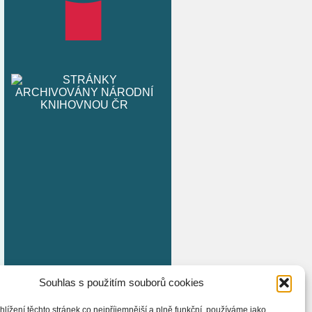
Souhlas s použitím souborů cookies
hlížení těchto stránek co nejpříjemnější a plně funkční, používáme jako