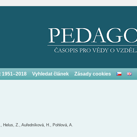
et 1951–2018
Vyhledat článek
Zásady cookies
., Helus, Z., Auředníková, H., Pohlová, A.