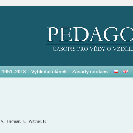
et 1951–2018
Vyhledat článek
Zásady cookies
 V., Herman, K., Wittner, P.