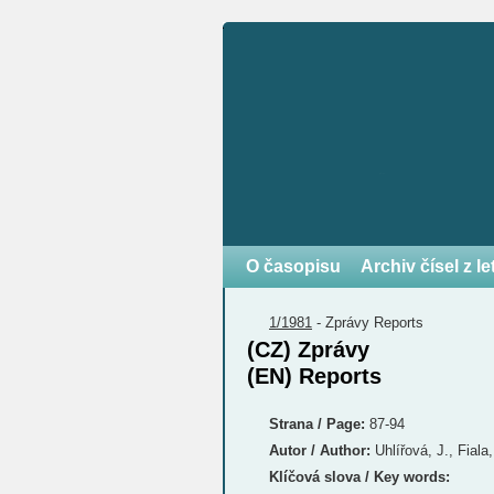
O časopisu
Archiv čísel z l
1/1981
-
Zprávy
Reports
(CZ) Zprávy
(EN) Reports
Strana / Page:
87-94
Autor / Author:
Uhlířová, J., Fiala,
Klíčová slova / Key words: