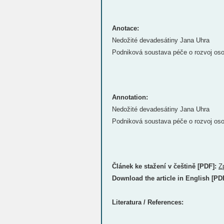
Anotace:
Nedožité devadesátiny Jana Uhra
Podniková soustava péče o rozvoj oso
Annotation:
Nedožité devadesátiny Jana Uhra
Podniková soustava péče o rozvoj oso
Článek ke stažení v češtině [PDF]:
Z
Download the article in English [PD
Literatura / References: