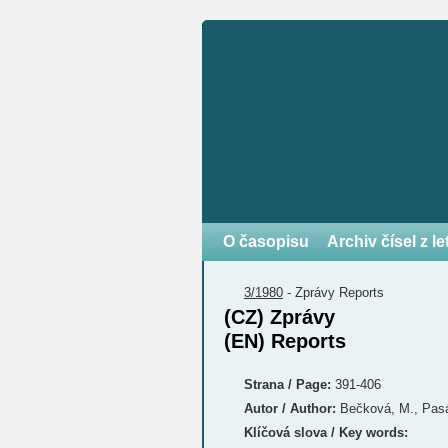
O časopisu
Archiv čísel z l
3/1980
-
Zprávy
Reports
(CZ) Zprávy
(EN) Reports
Strana / Page:
391-406
Autor / Author:
Bečková, M., Pasák
Klíčová slova / Key words: