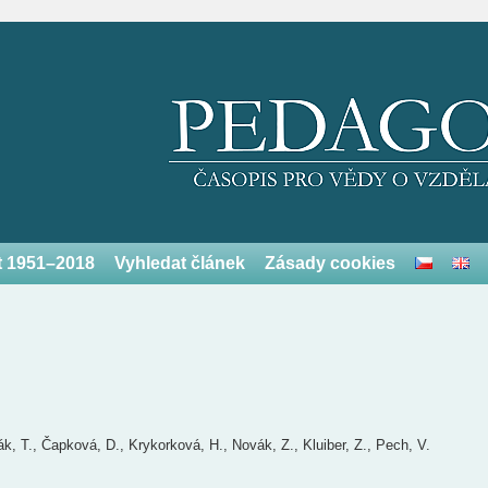
et 1951–2018
Vyhledat článek
Zásady cookies
, T., Čapková, D., Krykorková, H., Novák, Z., Kluiber, Z., Pech, V.