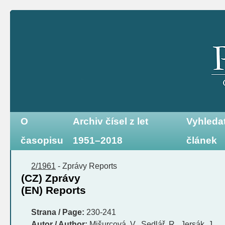
O
Archiv čísel z let
Vyhleda
časopisu
1951–2018
článek
2/1961
-
Zprávy
Reports
(CZ) Zprávy
(EN) Reports
Strana / Page:
230-241
Autor / Author:
Mišurcová, V., Sedlář, R., Jersák, J.