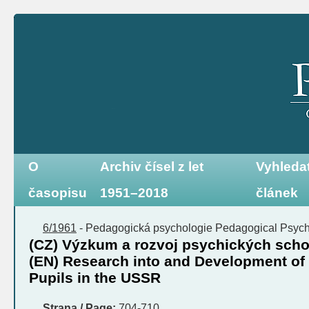
O
Archiv čísel z let
Vyhleda
časopisu
1951–2018
článek
6/1961
-
Pedagogická psychologie
Pedagogical Psyc
(CZ) Výzkum a rozvoj psychických sch
(EN) Research into and Development of P
Pupils in the USSR
Strana / Page:
704-710