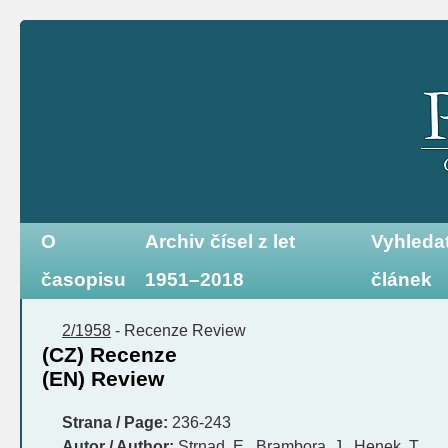
O
Archiv čísel z let
Vyhleda
časopisu
1951–2018
článek
2/1958
-
Recenze
Review
(CZ) Recenze
(EN) Review
Strana / Page:
236-243
Autor / Author:
Strnad, E., Brambora, J., Henek, T.