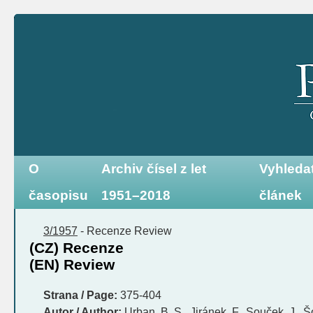
O
Archiv čísel z let
Vyhleda
časopisu
1951–2018
článek
3/1957
-
Recenze
Review
(CZ) Recenze
(EN) Review
Strana / Page:
375-404
Autor / Author:
Urban, B. S., Jiránek, F., Souček, J., Š