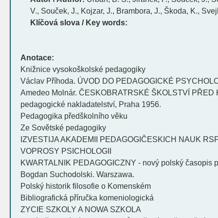
V., Souček, J., Kojzar, J., Brambora, J., Škoda, K., Svej
Klíčová slova / Key words:
Anotace:
Knižnice vysokoškolské pedagogiky
Václav Příhoda. ÚVOD DO PEDAGOGICKÉ PSYCHOLO
Amedeo Molnár. ČESKOBRATRSKÉ ŠKOLSTVÍ PŘED 
pedagogické nakladatelství, Praha 1956.
Pedagogika předškolního věku
Ze Sovětské pedagogiky
IZVESTIJA AKADEMII PEDAGOGIČESKICH NAUK RSFSR,
VOPROSY PSICHOLOGII
KWARTALNIK PEDAGOGICZNY - nový polský časopis ped
Bogdan Suchodolski. Warszawa.
Polský historik filosofie o Komenském
Bibliografická příručka komeniologická
ZYCIE SZKOLY A NOWA SZKOLA