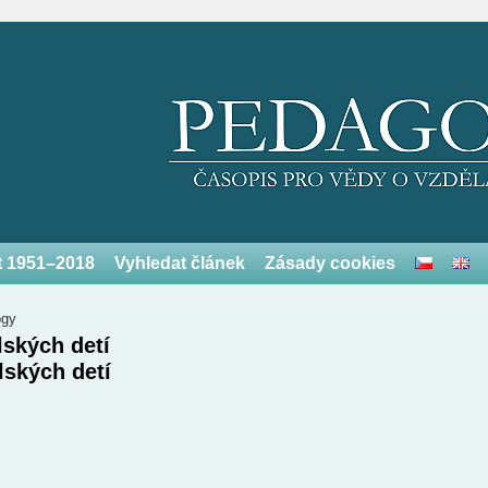
et 1951–2018
Vyhledat článek
Zásady cookies
ogy
lských detí
lských detí