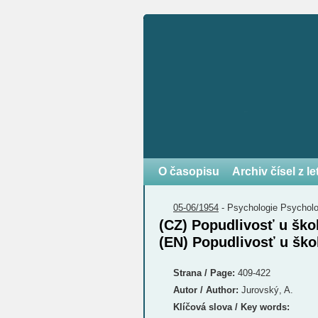
O časopisu
Archiv čísel z l
05-06/1954
-
Psychologie
Psychol
(CZ) Popudlivosť u ško
(EN) Popudlivosť u ško
Strana / Page:
409-422
Autor / Author:
Jurovský, A.
Klíčová slova / Key words: