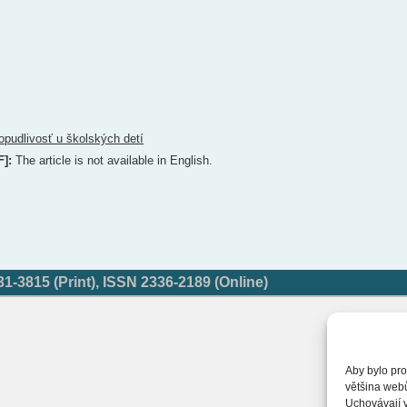
opudlivosť u školských detí
F]:
The article is not available in English.
-3815 (Print), ISSN 2336-2189 (Online)
Aby bylo pro
většina web
Uchovávají v