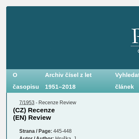
O
Archiv čísel z let
Vyhleda
časopisu
1951–2018
článek
7/1953
-
Recenze
Review
(CZ) Recenze
(EN) Review
Strana / Page:
445-448
Autor / Author:
Hruška, J.