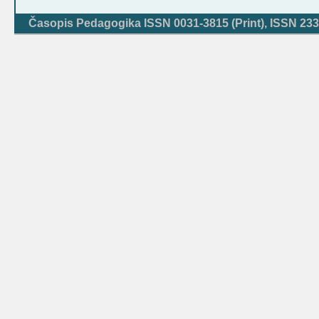
Časopis Pedagogika ISSN 0031-3815 (Print), ISSN 233