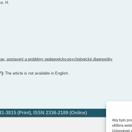
e, H.
tav, postavení a problémy pedagogicko-psychologické diagnostiky
F]:
The article is not available in English.
-3815 (Print), ISSN 2336-2189 (Online)
Aby bylo pro
většina web
Uchovávají v