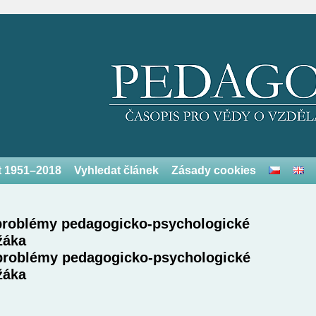
et 1951–2018
Vyhledat článek
Zásady cookies
 problémy pedagogicko-psychologické
žáka
 problémy pedagogicko-psychologické
žáka