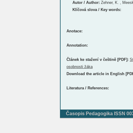
Autor / Author:
Zehner, K. , Meesk
Klíčová slova / Key words:
Anotace:
Annotation:
Článek ke stažení v češtině [PDF]:
S
osobnosti žáka
Download the article in English [PD
Literatura / References:
Časopis Pedagogika ISSN 0031