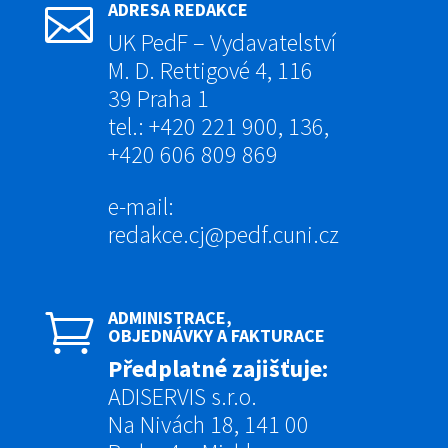
ADRESA REDAKCE

UK PedF – Vydavatelství
M. D. Rettigové 4, 116
39 Praha 1
tel.: +420 221 900, 136,
+420 606 809 869
e-mail:
redakce.cj@pedf.cuni.cz
ADMINISTRACE,

OBJEDNÁVKY A FAKTURACE
Předplatné zajišťuje:
ADISERVIS s.r.o.
Na Nivách 18, 141 00