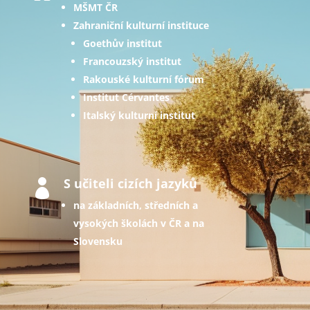
MŠMT ČR
Zahraniční kulturní instituce
Goethův institut
Francouzský institut
Rakouské kulturní fórum
Institut Cérvantes
Italský kulturní institut
S učiteli cizích jazyků

na základních, středních a
vysokých školách v ČR a na
Slovensku