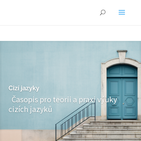
Cizí jazyky
Časopis pro teorii a praxi výuky
cizích jazyků