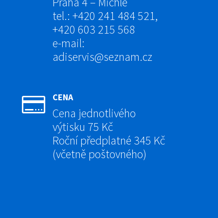
Praha 4 – Michle
tel.: +420 241 484 521,
+420 603 215 568
e-mail:
adiservis@seznam.cz
CENA

Cena jednotlivého
výtisku 75 Kč
Roční předplatné 345 Kč
(včetně poštovného)