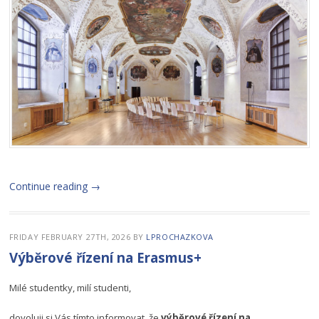
Continue reading
→
FRIDAY FEBRUARY 27TH, 2026
BY
LPROCHAZKOVA
Výběrové řízení na Erasmus+
Milé studentky, milí studenti,
dovoluji si Vás tímto informovat, že
výběrové řízení na