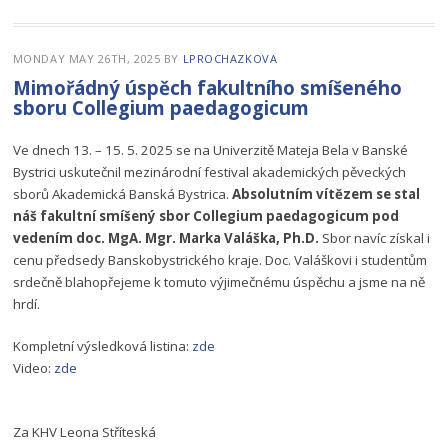
MONDAY MAY 26TH, 2025
BY
LPROCHAZKOVA
Mimořádný úspěch fakultního smíšeného
sboru Collegium paedagogicum
Ve dnech 13. – 15. 5. 2025 se na Univerzitě Mateja Bela v Banské
Bystrici uskutečnil mezinárodní festival akademických pěveckých
sborů Akademická Banská Bystrica.
Absolutním vítězem se stal
náš fakultní smíšený sbor Collegium paedagogicum pod
vedením doc. MgA. Mgr. Marka Valáška, Ph.D.
Sbor navíc získal i
cenu předsedy Banskobystrického kraje. Doc. Valáškovi i studentům
srdečně blahopřejeme k tomuto výjimečnému úspěchu a jsme na ně
hrdí.
Kompletní výsledková listina:
zde
Video:
zde
Za KHV Leona Stříteská