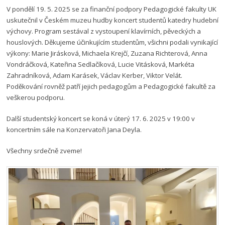
V pondělí 19. 5. 2025 se za finanční podpory Pedagogické fakulty UK
uskutečnil v Českém muzeu hudby koncert studentů katedry hudební
výchovy. Program sestával z vystoupení klavírních, pěveckých a
houslových. Děkujeme účinkujícím studentům, všichni podali vynikající
výkony: Marie Jirásková, Michaela Krejčí, Zuzana Richterová, Anna
Vondráčková, Kateřina Sedlačíková, Lucie Vitásková, Markéta
Zahradníková, Adam Karásek, Václav Kerber, Viktor Velát.
Poděkování rovněž patří jejich pedagogům a Pedagogické fakultě za
veškerou podporu.
Další studentský koncert se koná v úterý 17. 6. 2025 v 19:00 v
koncertním sále na Konzervatoři Jana Deyla.
Všechny srdečně zveme!