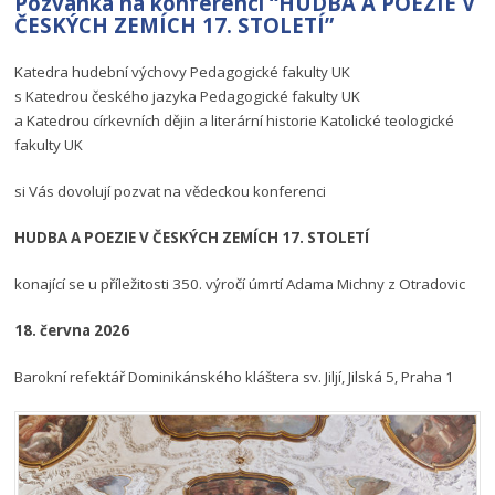
Pozvánka na konferenci “HUDBA A POEZIE V
ČESKÝCH ZEMÍCH 17. STOLETÍ”
Katedra hudební výchovy Pedagogické fakulty UK
s Katedrou českého jazyka Pedagogické fakulty UK
a Katedrou církevních dějin a literární historie Katolické teologické
fakulty UK
si Vás dovolují pozvat na vědeckou konferenci
HUDBA A POEZIE V ČESKÝCH ZEMÍCH 17. STOLETÍ
konající se u příležitosti 350. výročí úmrtí Adama Michny z Otradovic
18. června 2026
Barokní refektář Dominikánského kláštera sv. Jiljí, Jilská 5, Praha 1