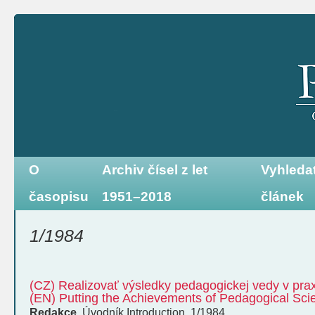
O
Archiv čísel z let
Vyhleda
časopisu
1951–2018
článek
1/1984
(CZ) Realizovať výsledky pedagogickej vedy v prax
(EN) Putting the Achievements of Pedagogical Scie
Redakce
,
Úvodník
Introduction
,
1/1984