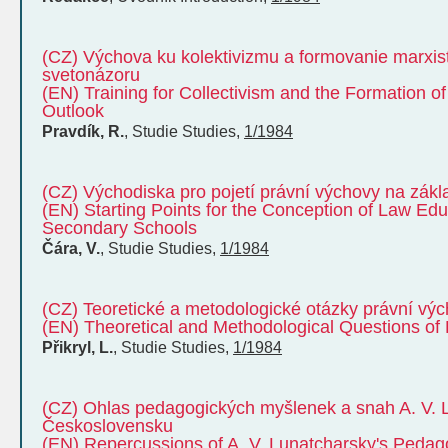
(CZ) Výchova ku kolektivizmu a formovanie marxis
svetonázoru
(EN) Training for Collectivism and the Formation of
Outlook
Pravdík, R.
,
Studie
Studies
,
1/1984
(CZ) Východiska pro pojetí právní výchovy na zákl
(EN) Starting Points for the Conception of Law Ed
Secondary Schools
Čára, V.
,
Studie
Studies
,
1/1984
(CZ) Teoretické a metodologické otázky právní vý
(EN) Theoretical and Methodological Questions of
Přikryl, L.
,
Studie
Studies
,
1/1984
(CZ) Ohlas pedagogických myšlenek a snah A. V. 
Československu
(EN) Repercussions of A. V. Lunatcharsky's Pedag