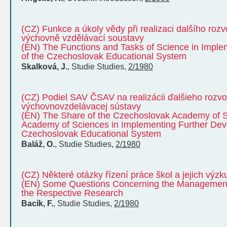
(CZ) Funkce a úkoly vědy při realizaci dalšího roz
výchovně vzdělávací soustavy
(EN) The Functions and Tasks of Science in Impl
of the Czechoslovak Educational System
Skalková, J.
,
Studie
Studies
,
2/1980
(CZ) Podiel SAV ČSAV na realizácii ďalšieho rozv
výchovnovzdelávacej sústavy
(EN) The Share of the Czechoslovak Academy of S
Academy of Sciences in Implementing Further Dev
Czechoslovak Educational System
Baláž, O.
,
Studie
Studies
,
2/1980
(CZ) Některé otázky řízení práce škol a jejich výz
(EN) Some Questions Concerning the Management
the Respective Research
Bacík, F.
,
Studie
Studies
,
2/1980