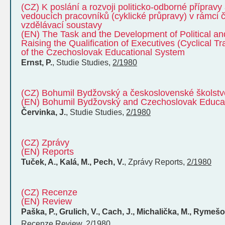
(CZ) K poslání a rozvoji politicko-odborné přípravy
vedoucích pracovníků (cyklické průpravy) v rámci
vzdělávací soustavy
(EN) The Task and the Development of Political and
Raising the Qualification of Executives (Cyclical T
of the Czechoslovak Educational System
Ernst, P.
,
Studie
Studies
,
2/1980
(CZ) Bohumil Bydžovský a československé školstv
(EN) Bohumil Bydžovský and Czechoslovak Educa
Červinka, J.
,
Studie
Studies
,
2/1980
(CZ) Zprávy
(EN) Reports
Tuček, A., Kalá, M., Pech, V.
,
Zprávy
Reports
,
2/1980
(CZ) Recenze
(EN) Review
Paška, P., Grulich, V., Cach, J., Michalička, M., Rymešov
Recenze
Review
,
2/1980