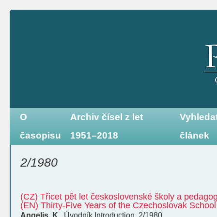
O
Archiv čísel z let
Vyhleda
časopisu
1951–2018
článek
2/1980
(CZ) Třicet pět let československé školy a pedagog
(EN) Thirty-Five Years of the Czechoslovak Scho
Angelis, K.
,
Úvodník
Introduction
,
2/1980