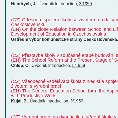
Hendrych, J.
,
Úvodník
Introduction
,
3/1959
(CZ) O těsném spojení školy se životem a o dalším
Československu
(EN) On the close Relation between School and Lif
Development of Education in Czechoslovakia
Ústřední výbor komunistické strany Československa
(CZ) Přestavba školy v současné etapě budování s
(EN) The School Reform at the Present Stage of So
Chlup, O.
,
Úvodník
Introduction
,
3/1959
(CZ) Všeobecné vzdělávací škola z hlediska spoje
životem, s výrobní prací
(EN) The General Education School form the Aspect 
with Productive Work
Kujal, B.
,
Úvodník
Introduction
,
3/1959
(CZ) Výrobní práce na dvanáctileté střední škole v