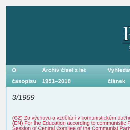
O
Archiv čísel z let
Vyhleda
časopisu
1951–2018
článek
3/1959
(CZ) Za výchovu a vzdělání v komunistickém duch
(EN) For the Education according to communistic P
Session of Central Comitee of the Communist Part