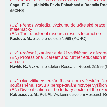
(EN) Teacher education reform and civic education
Segal, E. C. - přeložila Pavla Polechová a Radmila Do
(MONO)
(CZ) Přenos výsledku výzkumu do učitelské praxe n
matematiky
(EN) The transfer of research results to practice
Kaslová, M.
,
Studie
Studies
,
2/1999 (MONO)
(CZ) Profesní „kariéra“ a další vzdělávání v názore
(EN) Professional „career“ and further education in
attitude
Havlík, R.
,
Výzkumné sdělení
Research Report
,
2/1999 
(CZ) Diverzifikace terciárního sektoru v českém ško
současnému stavu a perspektivám rozvoje vyšších
(EN) Diversification of the tertiary sector of the c
Rabušicová, M., Pol, M.
,
Výzkumné sdělení
Research Re