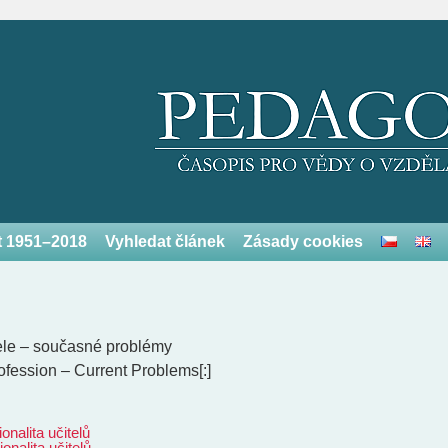
et 1951–2018
Vyhledat článek
Zásady cookies
itele – současné problémy
rofession – Current Problems[:]
onalita učitelů
onalita učitelů