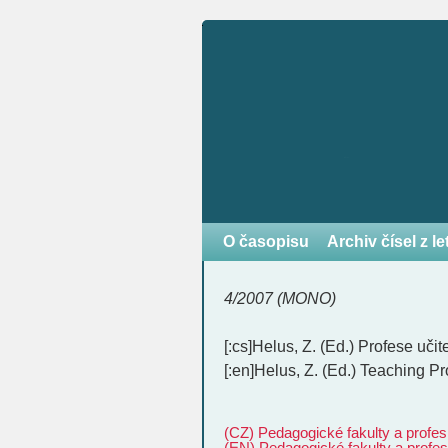
O časopisu
Archiv čísel z l
4/2007 (MONO)
[:cs]Helus, Z. (Ed.) Profese uč
[:en]Helus, Z. (Ed.) Teaching P
(CZ) Pedagogické fakulty a profesi
(EN) Pedagogické fakulty a profesi