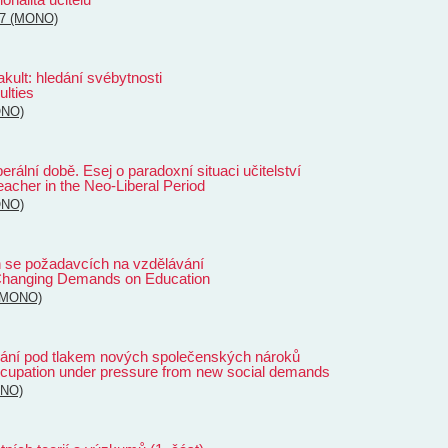
07 (MONO)
kult: hledání svébytnosti
ulties
ONO)
berální době. Esej o paradoxní situaci učitelství
eacher in the Neo-Liberal Period
ONO)
h se požadavcích na vzdělávání
 Changing Demands on Education
(MONO)
volání pod tlakem nových společenských nároků
occupation under pressure from new social demands
ONO)