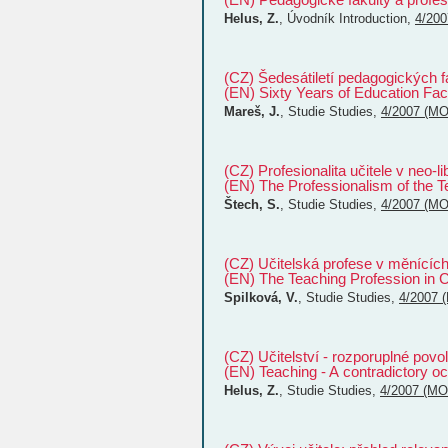
Helus, Z.
,
Úvodník
Introduction
,
4/20
(CZ) Šedesátiletí pedagogických fa
(EN) Sixty Years of Education Fac
Mareš, J.
,
Studie
Studies
,
4/2007 (M
(CZ) Profesionalita učitele v neo-li
(EN) The Professionalism of the T
Štech, S.
,
Studie
Studies
,
4/2007 (M
(CZ) Učitelská profese v měnícíc
(EN) The Teaching Profession in
Spilková, V.
,
Studie
Studies
,
4/2007 
(CZ) Učitelství - rozporuplné po
(EN) Teaching - A contradictory 
Helus, Z.
,
Studie
Studies
,
4/2007 (M