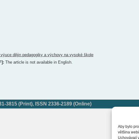
 výuce dějin pedagogiky a výchovy na vysoké škole
F]:
The article is not available in English.
-3815 (Print), ISSN 2336-2189 (Online)
Aby bylo pro
většina web
Uchovávají v