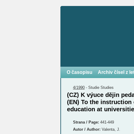
O časopisu
Archiv čísel z l
4/1990
-
Studie
Studies
(CZ) K výuce dějin ped
(EN) To the instruction
education at universiti
Strana / Page:
441-449
Autor / Author:
Valenta, J.