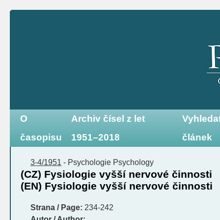
O
Archiv čísel z let
Vyhleda
časopisu
1951–2018
článek
3-4/1951
-
Psychologie
Psychology
(CZ) Fysiologie vyšší nervové činnosti
(EN) Fysiologie vyšší nervové činnosti
Strana / Page:
234-242
Autor / Author: