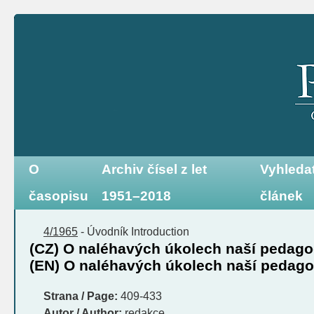
O
Archiv čísel z let
Vyhleda
časopisu
1951–2018
článek
4/1965
-
Úvodník
Introduction
(CZ) O naléhavých úkolech naší pedago
(EN) O naléhavých úkolech naší pedag
Strana / Page:
409-433
Autor / Author:
redakce