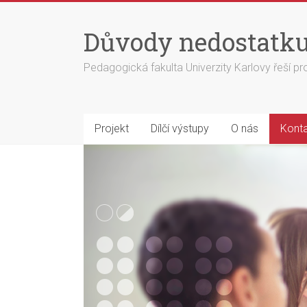
Důvody nedostatku
Pedagogická fakulta Univerzity Karlovy řeší pr
Projekt
Dílčí výstupy
O nás
Kont