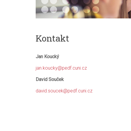
Kontakt
Jan Koucký
jan.koucky@pedf.cuni.cz
David Souček
david.soucek@pedf.cuni.cz