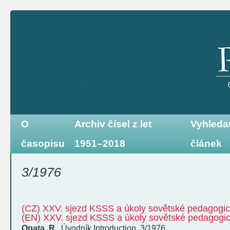
O
Archiv čísel z let
Vyhleda
časopisu
1951–2018
článek
3/1976
(CZ) XXV. sjezd KSSS a úkoly sovětské pedagogi
(EN) XXV. sjezd KSSS a úkoly sovětské pedagogi
Opata, R.
,
Úvodník
Introduction
,
3/1976