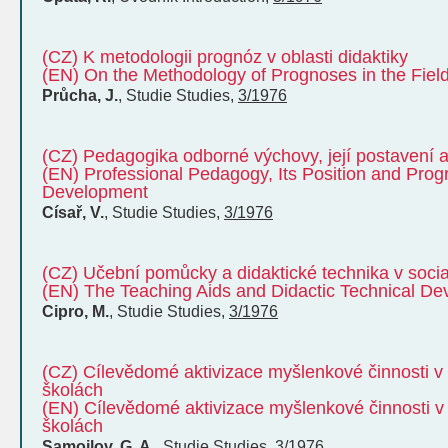
(CZ) K metodologii prognóz v oblasti didaktiky
(EN) On the Methodology of Prognoses in the Field
Průcha, J.
,
Studie
Studies
,
3/1976
(CZ) Pedagogika odborné výchovy, její postavení 
(EN) Professional Pedagogy, Its Position and Pro
Development
Císař, V.
,
Studie
Studies
,
3/1976
(CZ) Učební pomůcky a didaktické technika v social
(EN) The Teaching Aids and Didactic Technical Devi
Cipro, M.
,
Studie
Studies
,
3/1976
(CZ) Cílevědomé aktivizace myšlenkové činnosti v
školách
(EN) Cílevědomé aktivizace myšlenkové činnosti 
školách
Samojlov, G. A.
,
Studie
Studies
,
3/1976