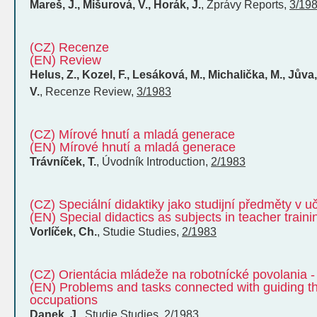
Mareš, J., Mišurová, V., Horák, J.
,
Zprávy
Reports
,
3/19
(CZ) Recenze
(EN) Review
Helus, Z., Kozel, F., Lesáková, M., Michalička, M., Jůva, 
V.
,
Recenze
Review
,
3/1983
(CZ) Mírové hnutí a mladá generace
(EN) Mírové hnutí a mladá generace
Trávníček, T.
,
Úvodník
Introduction
,
2/1983
(CZ) Speciální didaktiky jako studijní předměty v u
(EN) Special didactics as subjects in teacher traini
Vorlíček, Ch.
,
Studie
Studies
,
2/1983
(CZ) Orientácia mládeže na robotnícké povolania -
(EN) Problems and tasks connected with guiding t
occupations
Danek, J.
,
Studie
Studies
,
2/1983