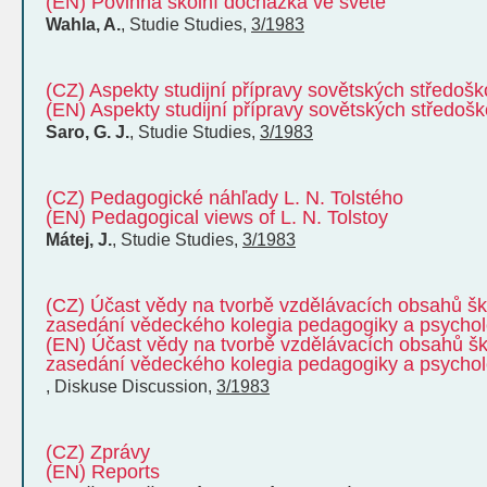
(EN) Povinná školní docházka ve světě
Wahla, A.
,
Studie
Studies
,
3/1983
(CZ) Aspekty studijní přípravy sovětských středošk
(EN) Aspekty studijní přípravy sovětských středoš
Saro, G. J.
,
Studie
Studies
,
3/1983
(CZ) Pedagogické náhľady L. N. Tolstého
(EN) Pedagogical views of L. N. Tolstoy
Mátej, J.
,
Studie
Studies
,
3/1983
(CZ) Účast vědy na tvorbě vzdělávacích obsahů šk
zasedání vědeckého kolegia pedagogiky a psycho
(EN) Účast vědy na tvorbě vzdělávacích obsahů šk
zasedání vědeckého kolegia pedagogiky a psycho
,
Diskuse
Discussion
,
3/1983
(CZ) Zprávy
(EN) Reports