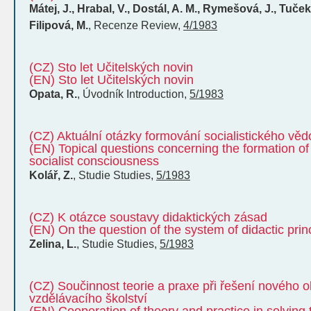
Mátej, J., Hrabal, V., Dostál, A. M., Rymešová, J., Tuček
Filipová, M.
,
Recenze
Review
,
4/1983
(CZ) Sto let Učitelských novin
(EN) Sto let Učitelských novin
Opata, R.
,
Úvodník
Introduction
,
5/1983
(CZ) Aktuální otázky formování socialistického v
(EN) Topical questions concerning the formation of
socialist consciousness
Kolář, Z.
,
Studie
Studies
,
5/1983
(CZ) K otázce soustavy didaktických zásad
(EN) On the question of the system of didactic prin
Zelina, L.
,
Studie
Studies
,
5/1983
(CZ) Součinnost teorie a praxe při řešení nového
vzdělávacího školství