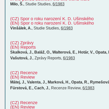
Milo, Š.
,
Studie
Studies
,
6/1983
(CZ) Spor o roku narození K. D. Ušinského
(EN) Spor o roku narození K. D. Ušinského
Vinšálek, A.
,
Studie
Studies
,
6/1983
(CZ) Zprávy
(EN) Reports
Skalková, J., Baláž, O., Walterová, E., Hotár, V., Opata,
Vašutová, J.
,
Zprávy
Reports
,
6/1983
(CZ) Recenze
(EN) Review
Mátej, J., Valenta, J., Marková, H., Opata, R., Rymešová,
Fürstová, E., Cach, J.
,
Recenze
Review
,
6/1983
(CZ) Recenze
(EN) Review