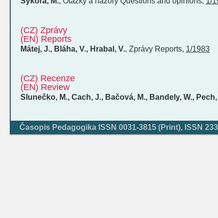
Sýkora, M.
,
Otázky a názory
Questions and opinions
,
1/1
(CZ) Zprávy
(EN) Reports
Mátej, J., Bláha, V., Hrabal, V.
,
Zprávy
Reports
,
1/1983
(CZ) Recenze
(EN) Review
Slunečko, M., Cach, J., Bačová, M., Bandely, W., Pech,
Časopis Pedagogika ISSN 0031-3815 (Print), ISSN 233