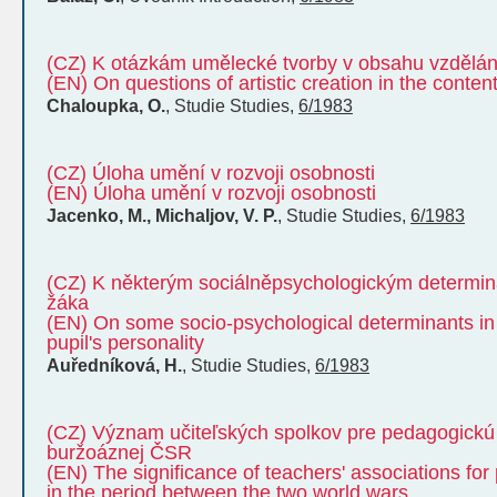
(CZ) K otázkám umělecké tvorby v obsahu vzdělán
(EN) On questions of artistic creation in the conten
Chaloupka, O.
,
Studie
Studies
,
6/1983
(CZ) Úloha umění v rozvoji osobnosti
(EN) Úloha umění v rozvoji osobnosti
Jacenko, M., Michaljov, V. P.
,
Studie
Studies
,
6/1983
(CZ) K některým sociálněpsychologickým determina
žáka
(EN) On some socio-psychological determinants in
pupil's personality
Auředníková, H.
,
Studie
Studies
,
6/1983
(CZ) Význam učiteľských spolkov pre pedagogickú
buržoáznej ČSR
(EN) The significance of teachers' associations for
in the period between the two world wars