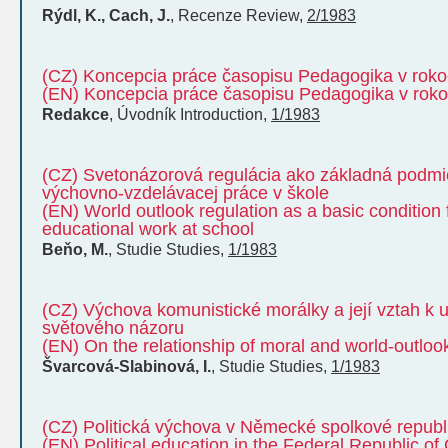
Rýdl, K., Cach, J.
,
Recenze
Review
,
2/1983
(CZ) Koncepcia práce časopisu Pedagogika v rok
(EN) Koncepcia práce časopisu Pedagogika v rok
Redakce
,
Úvodník
Introduction
,
1/1983
(CZ) Svetonázorová regulácia ako základná podmi
výchovno-vzdelávacej práce v škole
(EN) World outlook regulation as a basic condition
educational work at school
Beňo, M.
,
Studie
Studies
,
1/1983
(CZ) Výchova komunistické morálky a její vztah k 
světového názoru
(EN) On the relationship of moral and world-outloo
Švarcová-Slabinová, I.
,
Studie
Studies
,
1/1983
(CZ) Politická výchova v Německé spolkové republ
(EN) Political education in the Federal Republic o