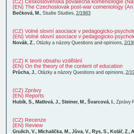
(CZ) Československá poválečná komeniologie (Nást
(EN) The Czechoslovak post-war comeniology (An O
Bečková, M.
,
Studie
Studies
,
2/1983
(CZ) Volné slovní asociace v pedagogicko-psychol
(EN) Volné slovní asociace v pedagogicko-psychol
Novák, Z.
,
Otázky a názory
Questions and opinions
,
2/19
(CZ) K teorii obsahu vzdělání
(EN) On the theory of the content of education
Průcha, J.
,
Otázky a názory
Questions and opinions
,
2/1
(CZ) Zprávy
(EN) Reports
Hubík, S., Matlová, J., Steiner, M., Švarcová, I.
,
Zprávy
(CZ) Recenze
(EN) Review
Grulich, V., Michalička, M., Jůva, V., Rys, S., Kolář, Z.,