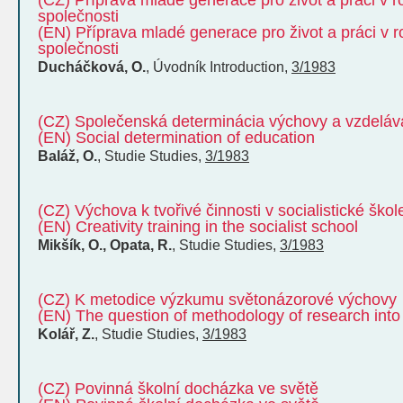
(CZ) Příprava mladé generace pro život a práci v ro
společnosti
(EN) Příprava mladé generace pro život a práci v ro
společnosti
Ducháčková, O.
,
Úvodník
Introduction
,
3/1983
(CZ) Společenská determinácia výchovy a vzdeláv
(EN) Social determination of education
Baláž, O.
,
Studie
Studies
,
3/1983
(CZ) Výchova k tvořivé činnosti v socialistické škol
(EN) Creativity training in the socialist school
Mikšík, O., Opata, R.
,
Studie
Studies
,
3/1983
(CZ) K metodice výzkumu světonázorové výchovy
(EN) The question of methodology of research into
Kolář, Z.
,
Studie
Studies
,
3/1983
(CZ) Povinná školní docházka ve světě