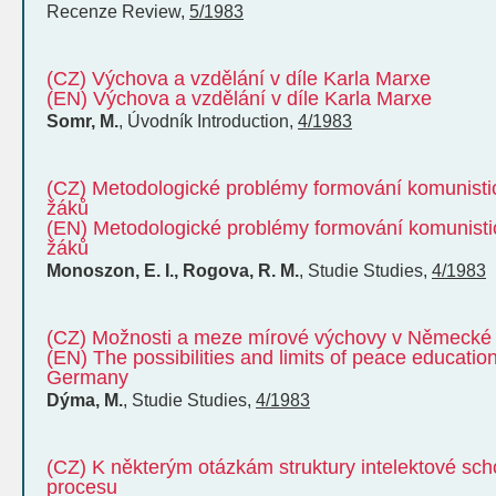
Recenze
Review
,
5/1983
(CZ) Výchova a vzdělání v díle Karla Marxe
(EN) Výchova a vzdělání v díle Karla Marxe
Somr, M.
,
Úvodník
Introduction
,
4/1983
(CZ) Metodologické problémy formování komunist
žáků
(EN) Metodologické problémy formování komunist
žáků
Monoszon, E. I., Rogova, R. M.
,
Studie
Studies
,
4/1983
(CZ) Možnosti a meze mírové výchovy v Německé 
(EN) The possibilities and limits of peace educatio
Germany
Dýma, M.
,
Studie
Studies
,
4/1983
(CZ) K některým otázkám struktury intelektové sc
procesu