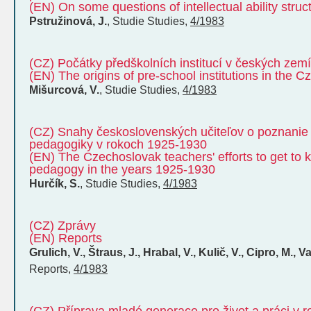
(EN) On some questions of intellectual ability struc
Pstružinová, J.
,
Studie
Studies
,
4/1983
(CZ) Počátky předškolních institucí v českých zem
(EN) The origins of pre-school institutions in the C
Mišurcová, V.
,
Studie
Studies
,
4/1983
(CZ) Snahy československých učiteľov o poznanie 
pedagogiky v rokoch 1925-1930
(EN) The Czechoslovak teachers' efforts to get to 
pedagogy in the years 1925-1930
Hurčík, S.
,
Studie
Studies
,
4/1983
(CZ) Zprávy
(EN) Reports
Grulich, V., Štraus, J., Hrabal, V., Kulič, V., Cipro, M., V
Reports
,
4/1983