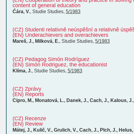
(EN) Cooperation of theory and practice in solving
content of general education
Ćára, V.
,
Studie
Studies
,
5/1983
(CZ) Studenti relativně neúspěšní a relativně úspě
(EN) Underachievers and overachievers
Mareš, J., Milková, E.
,
Studie
Studies
,
5/1983
(CZ) Pedagog Simón Rodríguez
(EN) Simón Rodriguez, the educationist
Klíma, J.
,
Studie
Studies
,
5/1983
(CZ) Zprávy
(EN) Reports
Cipro, M., Monatová, L., Danek, J., Cach, J., Kalous, J.
(CZ) Recenze
(EN) Review
Mátej, J., Kulič, V., Grulich, V., Cach, J., Plch, J., Helus