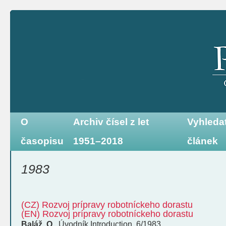
O
Archiv čísel z let
Vyhleda
časopisu
1951–2018
článek
1983
(CZ) Rozvoj prípravy robotníckeho dorastu
(EN) Rozvoj prípravy robotníckeho dorastu
Baláž, O.
,
Úvodník
Introduction
,
6/1983