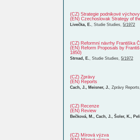
(CZ) Strategie podnikové výchov
(EN) Czechoslovak Strategy of th
Livečka, E.
,
Studie
Studies
,
5/1972
(CZ) Reformní návrhy Františka Č
(EN) Reform Proposals by Františ
1850)
Strnad, E.
,
Studie
Studies
,
5/1972
(CZ) Zprávy
(EN) Reports
Cach, J., Meisner, J.
,
Zprávy
Reports
(CZ) Recenze
(EN) Review
Bečková, M., Cach, J., Šoler, K., Pel
(CZ) Mírová výzva
(EN) Mírová výzva