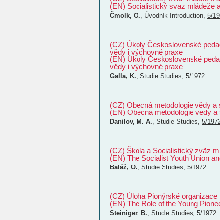
(EN) Socialistický svaz mládeže
Čmolk, O.
,
Úvodník
Introduction
,
5/19
(CZ) Úkoly Československé pedagog
vědy i výchovné praxe
(EN) Úkoly Československé pedagog
vědy i výchovné praxe
Galla, K.
,
Studie
Studies
,
5/1972
(CZ) Obecná metodologie vědy a s
(EN) Obecná metodologie vědy a 
Danilov, M. A.
,
Studie
Studies
,
5/197
(CZ) Škola a Socialistický zväz 
(EN) The Socialist Youth Union an
Baláž, O.
,
Studie
Studies
,
5/1972
(CZ) Úloha Pionýrské organizace 
(EN) The Role of the Young Pionee
Steiniger, B.
,
Studie
Studies
,
5/1972