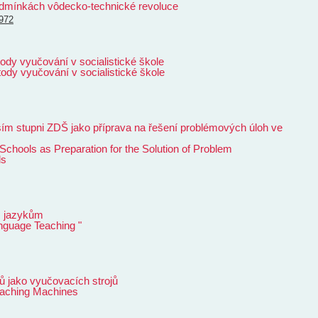
odmínkách vôdecko-technické revoluce
972
ody vyučování v socialistické škole
ody vyučování v socialistické škole
ím stupni ZDŠ jako příprava na řešení problémových úloh ve
Schools as Preparation for the Solution of Problem
ls
m jazykům
anguage Teaching "
ů jako vyučovacích strojů
eaching Machines