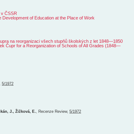
y v ČSSR
e Development of Education at the Place of Work
upra na reorganizaci všech stupňů školských z let 1848—1850
ek Čupr for a Reorganization of Schools of All Grades (1848—
,
5/1972
ikán, J., Žižková, E.
,
Recenze
Review
,
5/1972