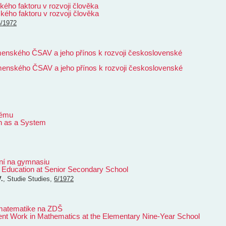
kého faktoru v rozvoji člověka
kého faktoru v rozvoji člověka
6/1972
menského ČSAV a jeho přínos k rozvoji československé
menského ČSAV a jeho přínos k rozvoji československé
tému
n as a System
ní na gymnasiu
l Education at Senior Secondary School
.
,
Studie
Studies
,
6/1972
 matematike na ZDŠ
ent Work in Mathematics at the Elementary Nine-Year School