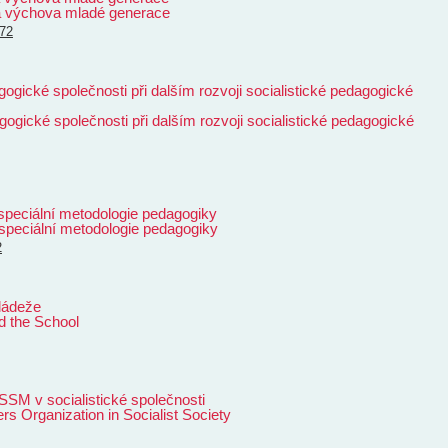
 a výchova mladé generace
72
ické společnosti při dalším rozvoji socialistické pedagogické
ické společnosti při dalším rozvoji socialistické pedagogické
peciální metodologie pedagogiky
speciální metodologie pedagogiky
2
mládeže
d the School
SSM v socialistické společnosti
rs Organization in Socialist Society