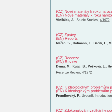
(CZ) Nové materiály k roku naroz
(EN) Nové materiály k roku naroz
Vinšálek, A.
,
Studie
Studies
,
4/1972
(CZ) Zprávy
(EN) Reports
Mařan, S., Hofmann, F., Bacík, F., M
(CZ) Recenze
(EN) Review
Dýma, M., Kujal, B., Pešková, L., Hr
Recenze
Review
,
4/1972
(CZ) K ideologickým problémům 
(EN) K ideologickým problémům 
Frendlovský, F.
,
Úvodník
Introduction
(CZ) Zdokonalování vzdělání v p