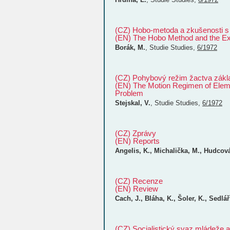
(CZ) Hobo-metoda a zkušenosti s 
(EN) The Hobo Method and the Exp
Borák, M.
,
Studie
Studies
,
6/1972
(CZ) Pohybový režim žactva zákla
(EN) The Motion Regimen of Eleme
Problem
Stejskal, V.
,
Studie
Studies
,
6/1972
(CZ) Zprávy
(EN) Reports
Angelis, K., Michalička, M., Hudcová
(CZ) Recenze
(EN) Review
Cach, J., Bláha, K., Šoler, K., Sedlář
(CZ) Socialistický svaz mládeže