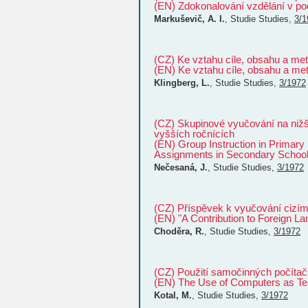
(EN) Zdokonalování vzdělání v p
Markuševič, A. I.
,
Studie
Studies
,
3/1
(CZ) Ke vztahu cíle, obsahu a met
(EN) Ke vztahu cíle, obsahu a met
Klingberg, L.
,
Studie
Studies
,
3/1972
(CZ) Skupinové vyučování na nižš
vyšších ročnících
(EN) Group Instruction in Primary 
Assignments in Secondary Schoo
Nečesaná, J.
,
Studie
Studies
,
3/1972
(CZ) Příspěvek k vyučování cizí
(EN) "A Contribution tо Foreign L
Choděra, R.
,
Studie
Studies
,
3/1972
(CZ) Použití samočinných počítač
(EN) The Use of Computers as T
Kotal, M.
,
Studie
Studies
,
3/1972