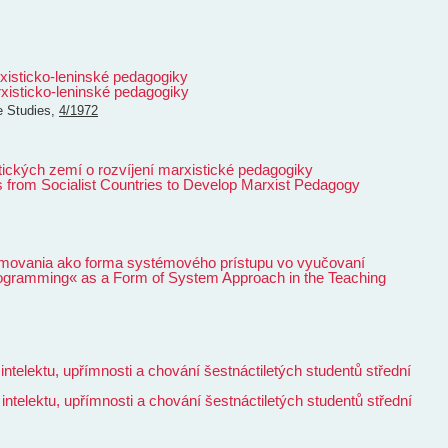
isticko-leninské pedagogiky
isticko-leninské pedagogiky
ie
Studies
,
4/1972
stických zemí o rozvíjení marxistické pedagogiky
s from Socialist Countries to Develop Marxist Pedagogy
movania ako forma systémového prístupu vo vyučovaní
gramming« as a Form of System Approach in the Teaching
telektu, upřímnosti a chování šestnáctiletých studentů střední
telektu, upřímnosti a chování šestnáctiletých studentů střední