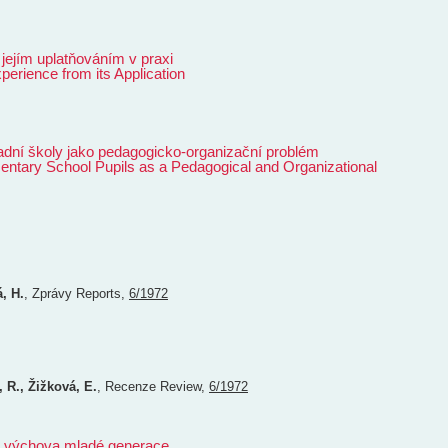
jejím uplatňováním v praxi
erience from its Application
dní školy jako pedagogicko-organizační problém
ntary School Pupils as a Pedagogical and Organizational
, H.
,
Zprávy
Reports
,
6/1972
, R., Žižková, E.
,
Recenze
Review
,
6/1972
 a výchova mladé generace