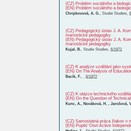
(CZ) Problém sociálního a biologic
(EN) Problém sociálního a biologic
Chripkovová, A. G.
,
Studie
Studies
,
(CZ) Pedagogický ústav J. A. Ko
marxistické pedagogiky
(EN) Pedagogický ústav J. A. Ko
marxistické pedagogiky
Kujal, B.
,
Studie
Studies
,
6/1972
(CZ) K analýze vzdělání jako sys
(EN) On The Analysis of Educatio
Bacík, F.
, ,
6/1972
(CZ) K otázce technického vzdělá
(EN) On the Question of Technica
Kunc, A., Nováková, H. , Jarošová, V
(CZ) Samostatná práca žiakov v
(EN) Pupils’ Own Active Independ
Hrdina, Ľ.
,
Studie
Studies
,
6/1972