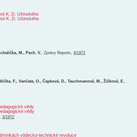
ení K. D. Ušinského
ení K. D. Ušinského
ichalička, M., Pech, V.
,
Zprávy
Reports
,
4/1972
dlička, F., Vančata, O., Čapková, D., Tauchmanová, M., Žižková, E.
,
pedagogické vědy
pedagogické vědy
,
3/1972
odmínkách vôdecko-technické revoluce