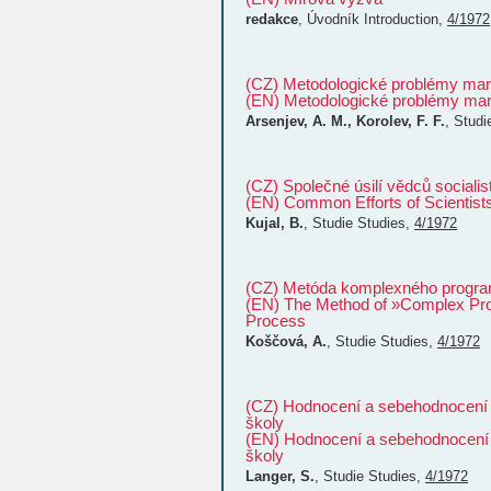
redakce
,
Úvodník
Introduction
,
4/1972
(CZ) Metodologické problémy marx
(EN) Metodologické problémy marx
Arsenjev, A. M., Korolev, F. F.
,
Stud
(CZ) Společné úsilí vědců sociali
(EN) Common Efforts of Scientist
Kujal, B.
,
Studie
Studies
,
4/1972
(CZ) Metóda komplexného progra
(EN) The Method of »Complex Pro
Process
Koščová, A.
,
Studie
Studies
,
4/1972
(CZ) Hodnocení a sebehodnocení in
školy
(EN) Hodnocení a sebehodnocení in
školy
Langer, S.
,
Studie
Studies
,
4/1972