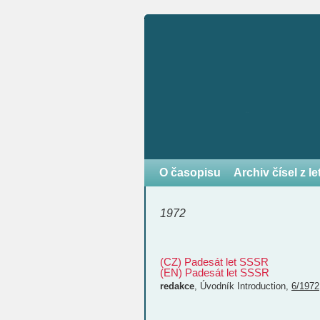
O časopisu
Archiv čísel z l
1972
(CZ) Padesát let SSSR
(EN) Padesát let SSSR
redakce
,
Úvodník
Introduction
,
6/1972