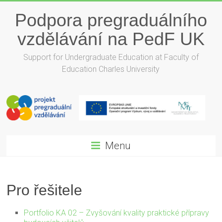
Podpora pregraduálního
vzdělávání na PedF UK
Support for Undergraduate Education at Faculty of
Education Charles University
Menu
Pro řešitele
Portfolio KA 02 – Zvyšování kvality praktické přípravy