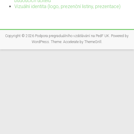
budoucích učitelů
Vizuální identita (logo, prezenční listiny, prezentace)
Copyright © 2026
Podpora pregraduálního vzdělávání na PedF UK
. Powered by
WordPress
. Theme: Accelerate by
ThemeGrill
.