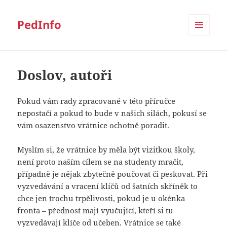
PedInfo
MENU
A
WIDGETY
Doslov, autoři
Pokud vám rady zpracované v této příručce
nepostačí a pokud to bude v našich silách, pokusí se
vám osazenstvo vrátnice ochotně poradit.
Myslím si, že vrátnice by měla být vizitkou školy,
není proto naším cílem se na studenty mračit,
případně je nějak zbytečně poučovat či peskovat. Při
vyzvedávání a vracení klíčů od šatních skříněk to
chce jen trochu trpělivosti, pokud je u okénka
fronta – přednost mají vyučující, kteří si tu
vyzvedávají klíče od učeben. Vrátnice se také