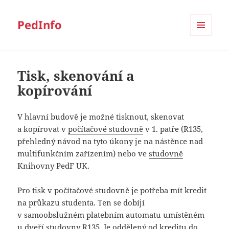
PedInfo
MENU
A
WIDGETY
Tisk, skenování a
kopírování
V hlavní budově je možné tisknout, skenovat
a kopírovat v
počítačové studovně
v 1. patře (R135,
přehledný návod na tyto úkony je na nástěnce nad
multifunkčním zařízením) nebo ve
studovně
Knihovny PedF UK.
Pro tisk v počítačové studovně je potřeba mít kredit
na průkazu studenta. Ten se dobíjí
v samoobslužném platebním automatu umístěném
u dveří studovny R135. Je oddělený od kreditu do