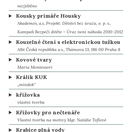
nezjištěno
Kousky primáře Housky
Akademos, a.s, Projekt: Dětství bez úrazu, o. p. s.,
Kampaň Bezpečí dítěte – Úraz není náhoda 2010-2012
Kouzelné čtení s elektronickou tužkou
Albi Česká republika a.s., Thámova 13, 186 00 Praha 8
Kovové tvary
Maria Montessori
Králík KUK
„mindok“
křížovka
vlastní tvorba
Křížovky pro nečtenáře
Vlastní tvorba na motivy Mgr. Natálie Toflové
Krabice plná vody