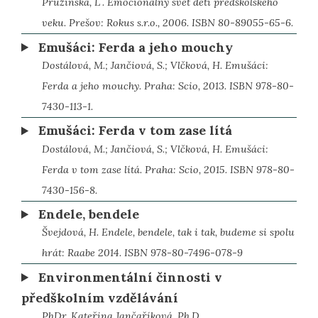
Pružinská, L´. Emocionálny svet detí predškolského
veku. Prešov: Rokus s.r.o., 2006. ISBN 80-89055-65-6.
Emušáci: Ferda a jeho mouchy
Dostálová, M.; Jančiová, S.; Vlčková, H. Emušáci:
Ferda a jeho mouchy. Praha: Scio, 2013. ISBN 978-80-
7430-113-1.
Emušáci: Ferda v tom zase lítá
Dostálová, M.; Jančiová, S.; Vlčková, H. Emušáci:
Ferda v tom zase lítá. Praha: Scio, 2015. ISBN 978-80-
7430-156-8.
Endele, bendele
Švejdová, H. Endele, bendele, tak i tak, budeme si spolu
hrát: Raabe 2014. ISBN 978-80-7496-078-9
Environmentální činnosti v
předškolním vzdělávání
PhDr. Kateřina Jančaříková, Ph.D.