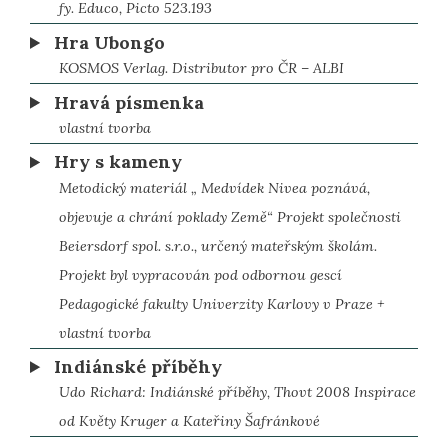
fy. Educo, Picto 523.193
Hra Ubongo
KOSMOS Verlag. Distributor pro ČR – ALBI
Hravá písmenka
vlastní tvorba
Hry s kameny
Metodický materiál „ Medvídek Nivea poznává,
objevuje a chrání poklady Země“ Projekt společnosti
Beiersdorf spol. s.r.o., určený mateřským školám.
Projekt byl vypracován pod odbornou gescí
Pedagogické fakulty Univerzity Karlovy v Praze +
vlastní tvorba
Indiánské příběhy
Udo Richard: Indiánské příběhy, Thovt 2008 Inspirace
od Květy Kruger a Kateřiny Šafránkové