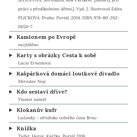
práci s předškolními dětmi]. Vyd. 2. Ilustroval Edita
PLICKOVÁ. Praha: Portál, 2014. ISBN 978-80-262-
0650-7.
Kamionem po Evropě
nezjištěno
Karty s obrázky Cesta k sobě
Lucie Ernestová
Kašpárková domácí loutkové divadlo
Miroslav Nop
Kdo sestaví dříve?
Vlastní námět
Klokanův kufr
Lužánky – středisko volného času Brno
Knížka
Tullet, Hervé. Knížka. Portál 2016