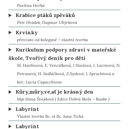
Pavlína Horká
Krabice ptáků zpěváků
Petr Hrádek, Dagmar Uhýrková
Krvinky
převzato od kolegyně – vlastní tvorba
Kurikulum podpory zdraví v mateřské
škole, Tvořivý deník pro děti
M. Havlínová, E. Vencálková, J Havlová, I. Lacinová, N.
Petrasová, H. Sedláčková, Z.Syslová, L Sprachtová a
kol.; Lucia Capacchione
Kůry,můry,ve,ať je krásný den
Mgr.Hana Švejdová ( Edice Dobrá škola – Raabe )
Labyrint
Vlastní tvorba Bc. et Bc. Jana Tichá
Labyrint