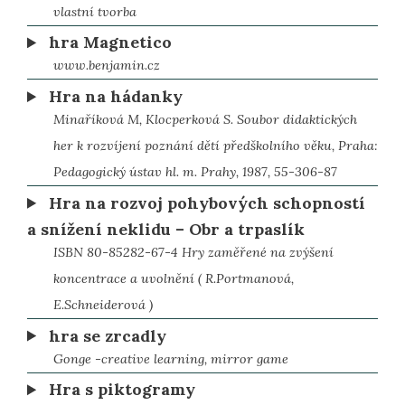
vlastní tvorba
hra Magnetico
www.benjamin.cz
Hra na hádanky
Minaříková M, Klocperková S. Soubor didaktických
her k rozvíjení poznání dětí předškolního věku, Praha:
Pedagogický ústav hl. m. Prahy, 1987, 55-306-87
Hra na rozvoj pohybových schopností
a snížení neklidu – Obr a trpaslík
ISBN 80-85282-67-4 Hry zaměřené na zvýšení
koncentrace a uvolnění ( R.Portmanová,
E.Schneiderová )
hra se zrcadly
Gonge -creative learning, mirror game
Hra s piktogramy