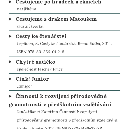
Cestujeme po hradech a zámcích
nezjištěno
Cestujeme s drakem Matoušem
vlastní tvorba
Cesty ke čtenářství
Lepilová, K. Cesty ke čtenářství. Brno: Edika, 2014.
ISBN 978-80-266-0112-8.
Chytré autíčko
společnost Fischer Price
Cink! Junior
„amigo“
Činnosti k rozvíjení přírodovědné
gramotnosti v předškolním vzdělávání
Jančaříková Kateřina Činnosti k rozvíjení
přírodovědné gramotnosti v předškolním vzdělávání.
Praha : Raabe, 2017. ISBN978-80-7496-327-8.