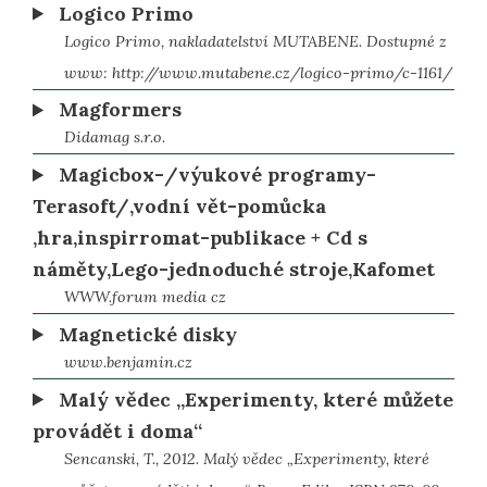
Logico Primo
Logico Primo, nakladatelství MUTABENE. Dostupné z
www: http://www.mutabene.cz/logico-primo/c-1161/
Magformers
Didamag s.r.o.
Magicbox-/výukové programy-
Terasoft/,vodní vět-pomůcka
,hra,inspirromat-publikace + Cd s
náměty,Lego-jednoduché stroje,Kafomet
WWW.forum media cz
Magnetické disky
www.benjamin.cz
Malý vědec „Experimenty, které můžete
provádět i doma“
Sencanski, T., 2012. Malý vědec „Experimenty, které