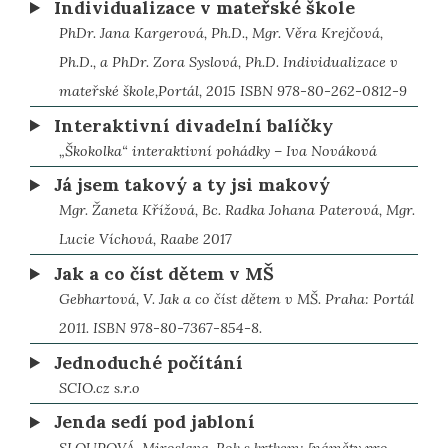
Individualizace v mateřské škole
PhDr. Jana Kargerová, Ph.D., Mgr. Věra Krejčová,
Ph.D., a PhDr. Zora Syslová, Ph.D. Individualizace v
mateřské škole,Portál, 2015 ISBN 978-80-262-0812-9
Interaktivní divadelní balíčky
„Škokolka“ interaktivní pohádky – Iva Nováková
Já jsem takový a ty jsi makový
Mgr. Žaneta Křížová, Bc. Radka Johana Paterová, Mgr.
Lucie Víchová, Raabe 2017
Jak a co číst dětem v MŠ
Gebhartová, V. Jak a co číst dětem v MŠ. Praha: Portál
2011. ISBN 978-80-7367-854-8.
Jednoduché počítání
SCIO.cz s.r.o
Jenda sedí pod jabloní
SLOUPOVÁ, Miroslava. Rok s krtkem: [náměty pro