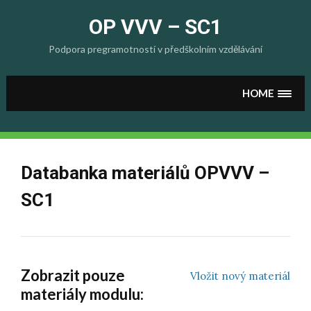
Skip
to
OP VVV – SC1
content
Podpora pregramotností v předškolním vzdělávání
HOME
Databanka materiálů OPVVV –
SC1
Zobrazit pouze
Vložit nový materiál
materiály modulu: