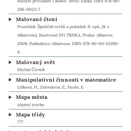
můžete prováděti i doma“. Brno: Edika. ISBN 978-80-
266-0023-7.
Malované čtení
František. Špalíček veršů a pohádek. 9. vyd., (8. v
Albatrosu). Ilustroval Jiří TRNKA. Praha: Albatros,
2008. Pokladnice Albatrosu. ISBN 978-80-00-02190-
4.
Malovaný svět
Michal Černík
Manipulativní činnosti v matematice
Lišková, H., Zelendová, E., Fuchs, E.
Mapa města
vlastní tvorba
Mapa třídy
???