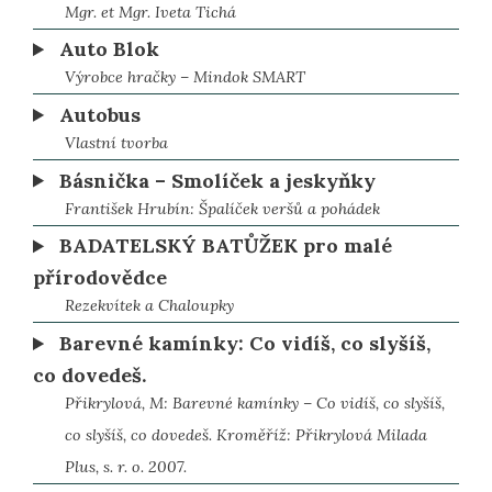
Mgr. et Mgr. Iveta Tichá
Auto Blok
Výrobce hračky – Mindok SMART
Autobus
Vlastní tvorba
Básnička – Smolíček a jeskyňky
František Hrubín: Špalíček veršů a pohádek
BADATELSKÝ BATŮŽEK pro malé
přírodovědce
Rezekvítek a Chaloupky
Barevné kamínky: Co vidíš, co slyšíš,
co dovedeš.
Přikrylová, M: Barevné kamínky – Co vidíš, co slyšíš,
co slyšíš, co dovedeš. Kroměříž: Přikrylová Milada
Plus, s. r. o. 2007.