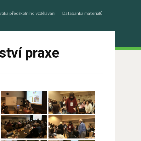
ktika předškolního vzdělávání
Databanka materiálů
ství praxe