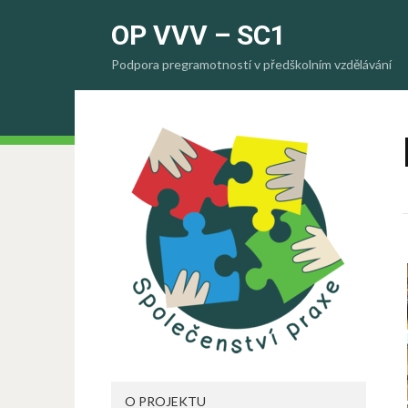
OP VVV – SC1
Podpora pregramotností v předškolním vzdělávání
O PROJEKTU