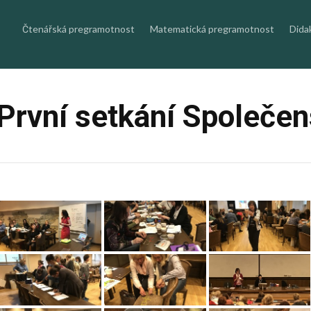
Skip
to
content
Čtenářská pregramotnost
Matematická pregramotnost
Dida
První setkání Společen