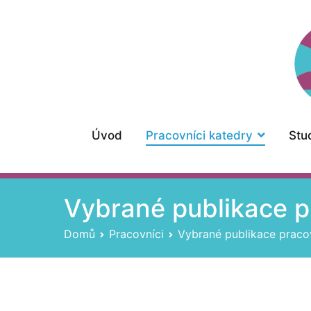
Přeskočit
na
obsah
Úvod
Pracovníci katedry
Stu
Vybrané publikace p
Domů
Pracovníci
Vybrané publikace praco