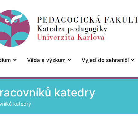
Katedra pedagogiky
Univerzita Karlova, Pedagogická 
dium
Věda a výzkum
Vyjeď do zahraničí
racovníků katedry
vníků katedry