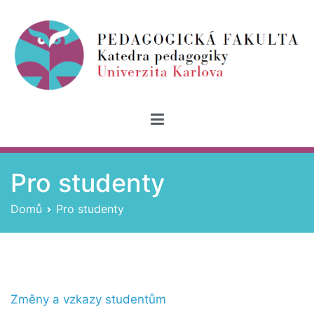
Přeskočit
na
obsah
Katedra pedagogiky
Univerzita Karlova, Pedagogická fakulta
Pro studenty
Domů
Pro studenty
Změny a vzkazy studentům