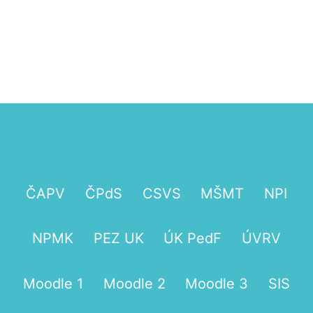
ČAPV
ČPdS
CSVS
MŠMT
NPI
NPMK
PEZ UK
ÚK PedF
ÚVRV
Moodle 1
Moodle 2
Moodle 3
SIS