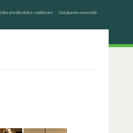
ktika předškolního vzdělávání
Databanka materiálů