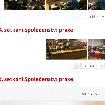
«
‹
z
14
›
»
4. setkání Společenství praxe
«
‹
z
8
›
»
5. setkání Společenství praxe
IMG 9736