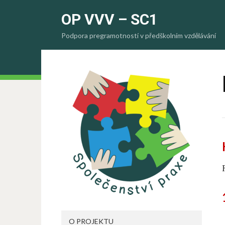
OP VVV – SC1
Podpora pregramotností v předškolním vzdělávání
O PROJEKTU