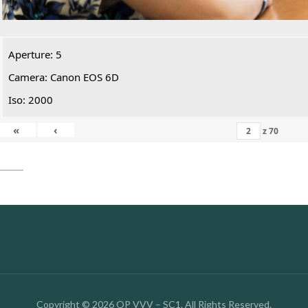
Aperture: 5
Camera: Canon EOS 6D
Iso: 2000
«
‹
z
70
Copyright © 2026 OP VVV – SC1. All Rights Reserved.