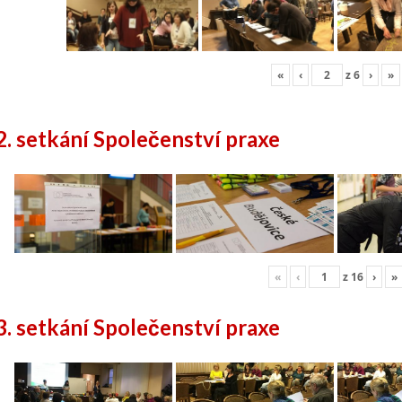
«
‹
z
6
›
»
2. setkání Společenství praxe
«
‹
z
16
›
»
3. setkání Společenství praxe