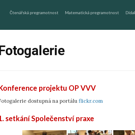
Skip
to
content
Čtenářská pregramotnost
Matematická pregramotnost
Dida
Fotogalerie
Konference projektu OP VVV
Fotogalerie dostupná na portálu
flickr.com
1. setkání Společenství praxe