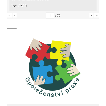
Iso: 2500
«
‹
›
»
z
70