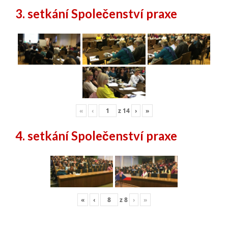
3. setkání Společenství praxe
«
‹
z
14
›
»
4. setkání Společenství praxe
«
‹
z
8
›
»