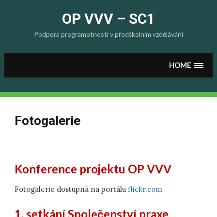
Skip
to
OP VVV – SC1
content
Podpora pregramotností v předškolním vzdělávání
HOME
Fotogalerie
Konference projektu OP VVV
Fotogalerie dostupná na portálu
flickr.com
1. setkání Společenství praxe