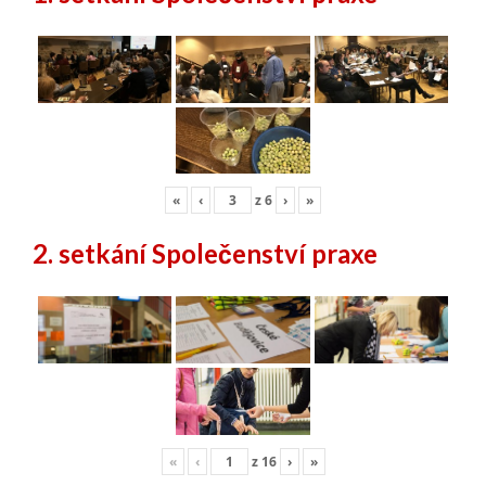
«
‹
z
6
›
»
2. setkání Společenství praxe
«
‹
z
16
›
»