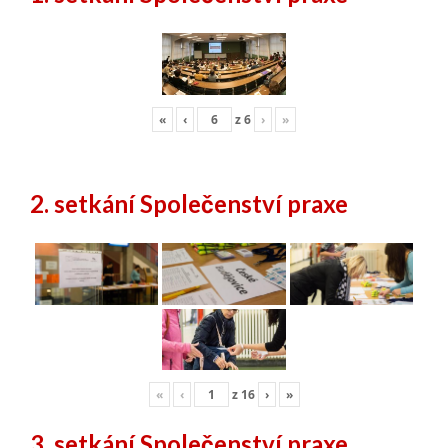
«
‹
z
6
›
»
2. setkání Společenství praxe
«
‹
z
16
›
»
3. setkání Společenství praxe