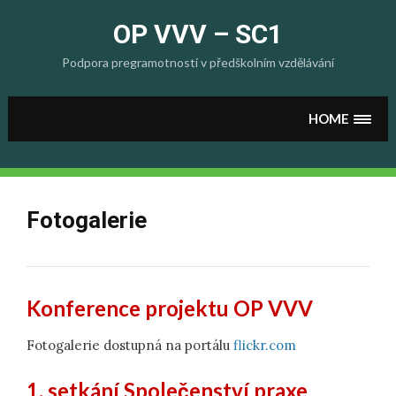
Skip
to
OP VVV – SC1
content
Podpora pregramotností v předškolním vzdělávání
HOME
Fotogalerie
Konference projektu OP VVV
Fotogalerie dostupná na portálu
flickr.com
1. setkání Společenství praxe