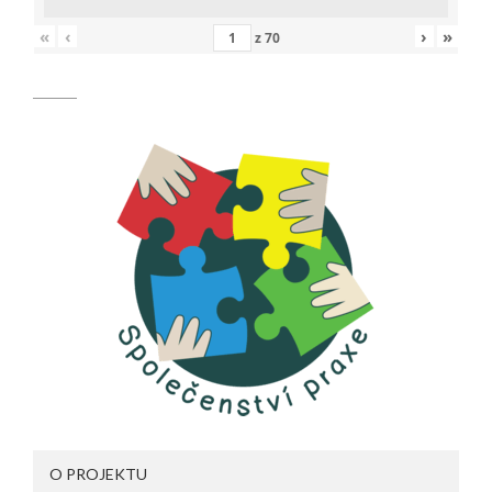
«
‹
›
»
z
70
O PROJEKTU