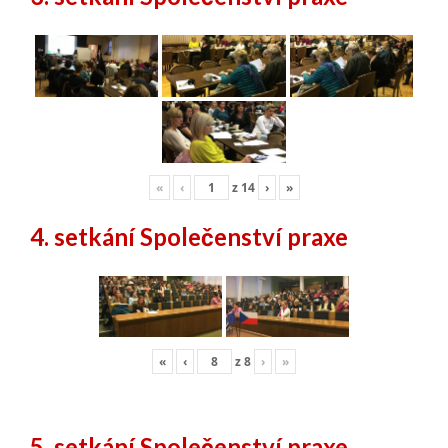
«
‹
z
14
›
»
4. setkání Společenství praxe
«
‹
z
8
›
»
5. setkání Společenství praxe